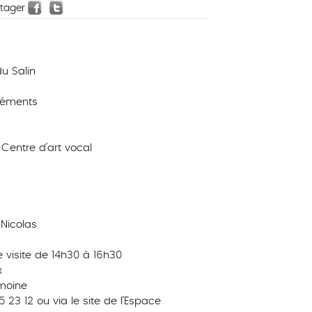
rtager
du Salin
léments
Centre d’art vocal
-Nicolas
e visite de 14h30 à 16h30
x
imoine
 23 12 ou via le site de l’Espace