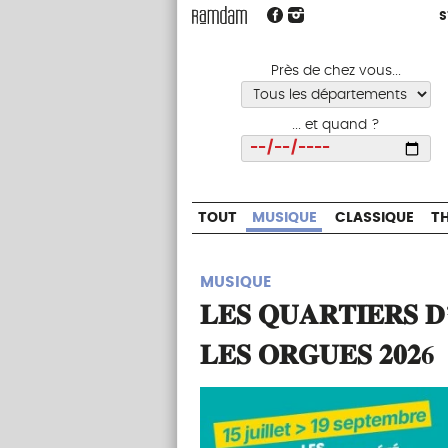
S
S
TOUT
MUSIQUE
CLASSIQUE
Près de chez vous...
... et quand ?
Choisir
TOUT
MUSIQUE
CLASSIQUE
T
MUSIQUE
𝐋𝐄𝐒 𝐐𝐔𝐀𝐑𝐓𝐈𝐄𝐑𝐒 𝐃
𝐋𝐄𝐒 𝐎𝐑𝐆𝐔𝐄𝐒 𝟐𝟎𝟐6