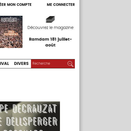
ÉER MON COMPTE
ME CONNECTER
ÉER MON COMPTE
ME CONNECTER
EXPOS
FESTIVAL
DIVERS
Découvrez le magazine
Ramdam 181 juillet-
août
RECHERCHER :
Rechercher
IVAL
DIVERS