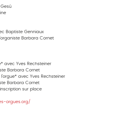
 Gesú
ine
vec Baptiste Genniaux
l’organiste Barbara Cornet
ue* avec Yves Rechsteiner
iste Barbara Cornet
e l’orgue* avec Yves Rechsteiner
iste Barbara Cornet
inscription sur place
es-orgues.org/