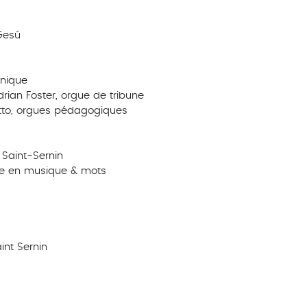
 Gesú
9
onique
drian Foster, orgue de tribune
etto, orgues pédagogiques
 Saint-Sernin
oire en musique & mots
int Sernin