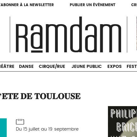
'ABONNER À LA NEWSLETTER
PUBLIER UN ÉVÈNEMENT
CR
'ABONNER À LA NEWSLETTER
PUBLIER UN ÉVÈNEMENT
CR
THÉÂTRE
DANSE
CIRQUE/RUE
JEUNE PUBLIC
HÉÂTRE
DANSE
CIRQUE/RUE
JEUNE PUBLIC
EXPOS
FEST
’𝐄́𝐓𝐄́ 𝐃𝐄 𝐓𝐎𝐔𝐋𝐎𝐔𝐒𝐄
Du 15 juillet au 19 septembre