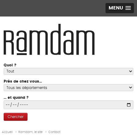
MENU
Quoi ?
Près de chez vous...
... et quand ?
Chercher
Accueil
>
Ramdam, le site
>
Contact