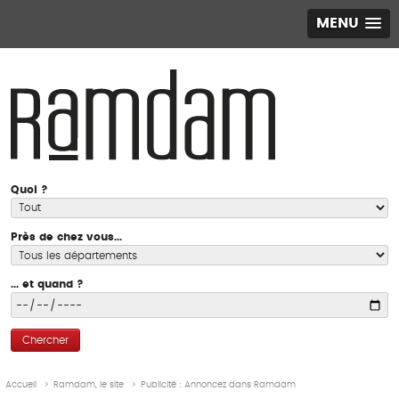
MENU
Quoi ?
Près de chez vous...
... et quand ?
Chercher
Accueil
>
Ramdam, le site
>
Publicité : Annoncez dans Ramdam