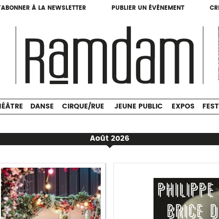
'ABONNER À LA NEWSLETTER
PUBLIER UN ÉVÈNEMENT
CR
'ABONNER À LA NEWSLETTER
PUBLIER UN ÉVÈNEMENT
CR
THÉÂTRE
DANSE
CIRQUE/RUE
JEUNE PUBLIC
HÉÂTRE
DANSE
CIRQUE/RUE
JEUNE PUBLIC
EXPOS
FEST
Août 2026