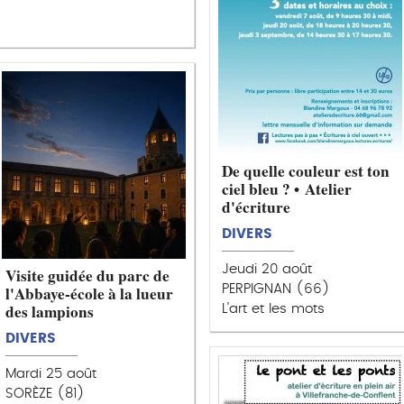
De quelle couleur est ton
ciel bleu ? • Atelier
d'écriture
DIVERS
Jeudi 20 août
Visite guidée du parc de
PERPIGNAN (66)
l'Abbaye-école à la lueur
des lampions
L'art et les mots
DIVERS
Mardi 25 août
SORÈZE (81)