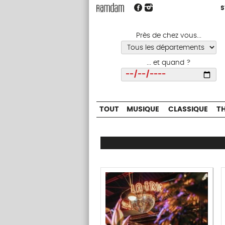
S
S
TOUT
MUSIQUE
CLASSIQUE
Près de chez vous...
... et quand ?
Choisir
TOUT
MUSIQUE
CLASSIQUE
T
Ramdam
Magazine