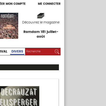
ÉER MON COMPTE
ME CONNECTER
ÉER MON COMPTE
ME CONNECTER
EXPOS
FESTIVAL
DIVERS
Découvrez le magazine
Ramdam 181 juillet-
août
RECHERCHER :
Rechercher
IVAL
DIVERS