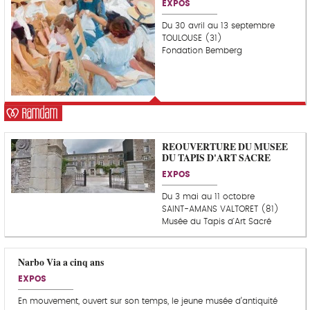
EXPOS
u
p
Du 30 avril au 13 septembre
d
TOULOUSE (31)
e
Fondation Bemberg
c
o
e
u
r
REOUVERTURE DU MUSEE
DU TAPIS D'ART SACRE
EXPOS
Du 3 mai au 11 octobre
SAINT-AMANS VALTORET (81)
Musée du Tapis d'Art Sacré
Narbo Via a cinq ans
EXPOS
En mouvement, ouvert sur son temps, le jeune musée d’antiquité