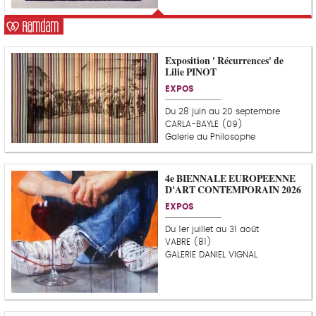
u
r
Exposition ' Récurrences' de
Lilie PINOT
EXPOS
Du 28 juin au 20 septembre
CARLA-BAYLE (09)
Galerie du Philosophe
4e BIENNALE EUROPEENNE
D'ART CONTEMPORAIN 2026
EXPOS
Du 1er juillet au 31 août
VABRE (81)
GALERIE DANIEL VIGNAL