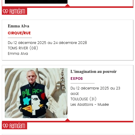
e
R
u
A
r
M
D
Emma Alva
A
M
CIRQUE/RUE
Du 12 décembre 2025 au 24 décembre 2028
TOMS RIVER (08)
Emma Alva
L'imagination au pouvoir
C
o
EXPOS
u
p
Du 12 décembre 2025 au 23
d
août
e
TOULOUSE (31)
c
Les Abattoirs - Musée
o
e
u
r