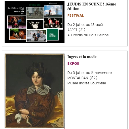
JEUDIS EN SCÈNE ! 16ème
édition
FESTIVAL
Du 2 juillet au 13 août
ASPET (31)
Au Relais du Bois Perché
Ingres et la mode
C
o
EXPOS
u
p
Du 3 juillet au 8 novembre
d
MONTAUBAN (82)
e
Musée Ingres Bourdelle
c
o
e
u
r