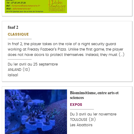
fnaf 2
CLASSIQUE
In fnaf 2, the player takes on the role of a night security guard
working at Freddy Fazbear’s Pizza. Unlike the first game, the player
does not have doors to protect themselves. Instead, they must (…)
Du 1er avril au 25 septembre
ANLAND (10)
lalisa1
Biomimétisme, entre arts et
C
sciences
o
u
EXPOS
p
d
Du 3 avril au 1er novembre
e
TOULOUSE (31)
c
Les Abattoirs
o