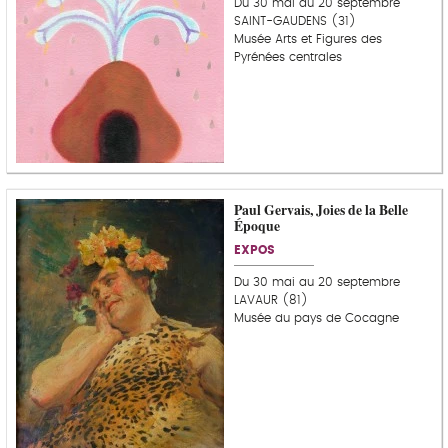
Du 30 mai au 20 septembre
SAINT-GAUDENS (31)
Musée Arts et Figures des
Pyrénées centrales
Paul Gervais, Joies de la Belle
C
Époque
o
u
EXPOS
p
d
Du 30 mai au 20 septembre
e
LAVAUR (81)
c
Musée du pays de Cocagne
o
e
u
r