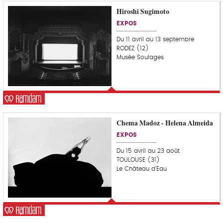
Hiroshi Sugimoto
C
o
EXPOS
u
p
Du 11 avril au 13 septembre
d
RODEZ (12)
e
Musée Soulages
c
o
e
u
r
Chema Madoz - Helena Almeida
C
o
EXPOS
u
p
Du 15 avril au 23 août
d
TOULOUSE (31)
e
Le Château d'Eau
c
o
e
u
r