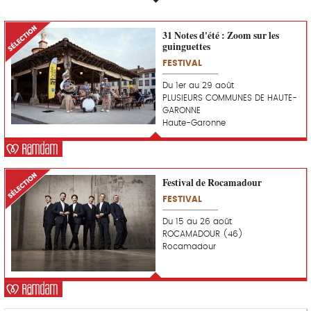
Magazine
S
31 Notes d'été : Zoom sur les
C
é
guinguettes
o
l
u
FESTIVAL
e
p
c
d
Du 1er au 29 août
t
e
PLUSIEURS COMMUNES DE HAUTE-
i
c
GARONNE
o
o
Haute-Garonne
n
e
R
u
A
r
M
S
D
Festival de Rocamadour
C
é
A
o
FESTIVAL
l
M
u
e
p
Du 15 au 26 août
c
d
ROCAMADOUR (46)
t
e
Rocamadour
i
c
o
o
n
e
R
u
A
r