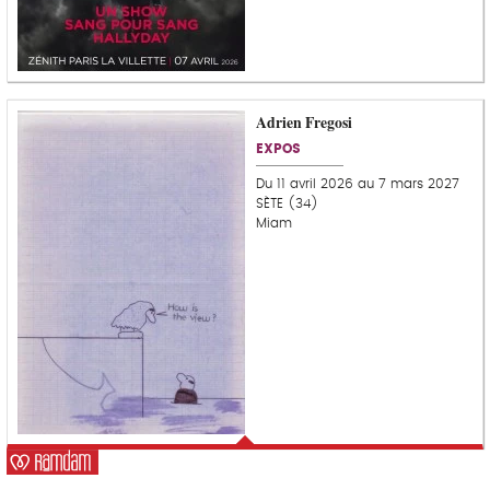
Adrien Fregosi
C
o
EXPOS
u
p
Du 11 avril 2026 au 7 mars 2027
d
SÈTE (34)
e
Miam
c
o
e
u
r