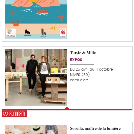
Tursic & Mille
C
o
EXPOS
u
p
Du 25 avril au 11 octobre
d
NÎMES (30)
e
carré d'art
c
o
e
u
r
Sorolla, maître de la lumière
C
o