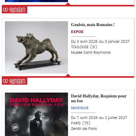
e
u
r
Gaulois, mais Romains !
C
o
EXPOS
u
p
Du 3 avril 2026 au 3 janvier 2027
d
TOULOUSE (31)
e
Musée Saint Raymond
c
o
e
u
r
David Hallyday, Requiem pour
un fou
MUSIQUE
Du 7 avril 2026 au 2 juillet 2027
PARIS (75)
Zenith de Paris