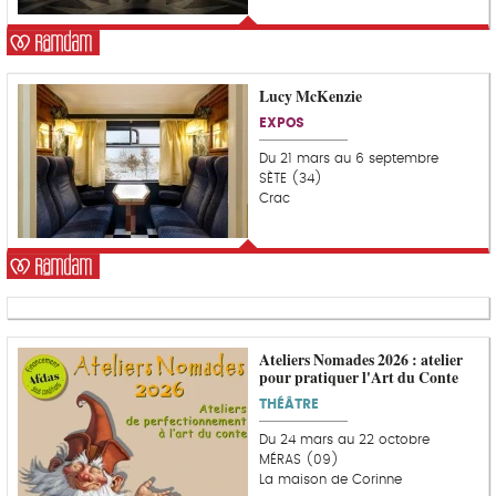
o
e
u
r
Lucy McKenzie
C
o
EXPOS
u
p
Du 21 mars au 6 septembre
d
SÈTE (34)
e
Crac
c
o
e
u
r
Ateliers Nomades 2026 : atelier
pour pratiquer l'Art du Conte
THÉÂTRE
Du 24 mars au 22 octobre
MÉRAS (09)
La maison de Corinne