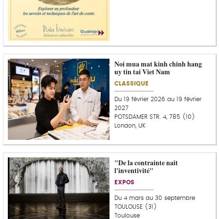
Noi mua mat kinh chinh hang
uy tin tai Viet Nam
CLASSIQUE
Du 19 février 2026 au 19 février
2027
POTSDAMER STR. 4, 785 (10)
London, UK
"De la contrainte nait
C
l'inventivité"
o
u
EXPOS
p
d
Du 4 mars au 30 septembre
e
TOULOUSE (31)
c
Toulouse