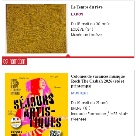
Le Temps du rêve
C
o
EXPOS
u
p
Du 18 avril au 30 août
d
LODÈVE (34)
e
Musée de Lodève
c
o
e
u
r
Colonies de vacances musique
Rock The Casbah 2026 (été et
printemps)
MUSIQUE
Du 19 avril au 21 août
BRENS (81)
Ineopole Formation / MFR Midi-
Pyrénées