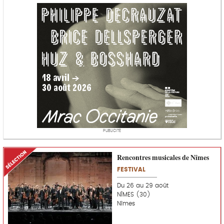
M
D
A
M
PUBLICITÉ
S
Rencontres musicales de Nîmes
C
é
o
FESTIVAL
l
u
e
p
Du 26 au 29 août
c
d
NÎMES (30)
t
e
Nîmes
i
c
o
o
n