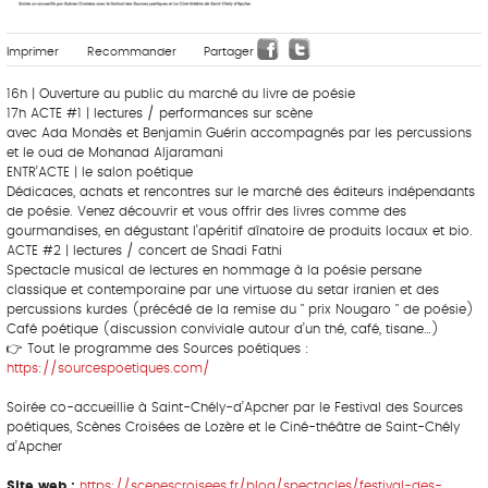
Imprimer
Recommander
Partager
16h | Ouverture au public du marché du livre de poésie
17h ACTE #1 | lectures / performances sur scène
avec Ada Mondès et Benjamin Guérin accompagnés par les percussions
et le oud de Mohanad Aljaramani
ENTR’ACTE | le salon poétique
Dédicaces, achats et rencontres sur le marché des éditeurs indépendants
de poésie. Venez découvrir et vous offrir des livres comme des
gourmandises, en dégustant l’apéritif dînatoire de produits locaux et bio.
ACTE #2 | lectures / concert de Shadi Fathi
Spectacle musical de lectures en hommage à la poésie persane
classique et contemporaine par une virtuose du setar iranien et des
percussions kurdes (précédé de la remise du " prix Nougaro " de poésie)
Café poétique (discussion conviviale autour d’un thé, café, tisane…)
👉 Tout le programme des Sources poétiques :
https://sourcespoetiques.com/
Soirée co-accueillie à Saint-Chély-d’Apcher par le Festival des Sources
poétiques, Scènes Croisées de Lozère et le Ciné-théâtre de Saint-Chély
d’Apcher
Site web :
https://scenescroisees.fr/blog/spectacles/festival-des-