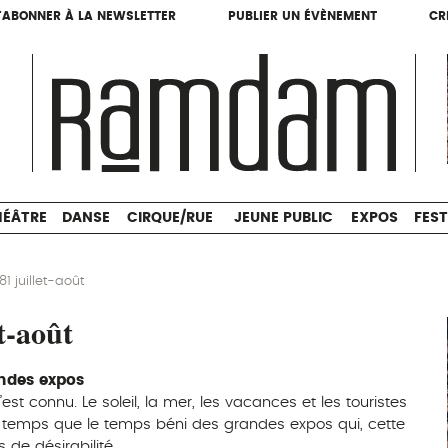
'ABONNER À LA NEWSLETTER
PUBLIER UN ÉVÈNEMENT
CR
'ABONNER À LA NEWSLETTER
PUBLIER UN ÉVÈNEMENT
CR
THÉÂTRE
DANSE
CIRQUE/RUE
JEUNE PUBLIC
HÉÂTRE
DANSE
CIRQUE/RUE
JEUNE PUBLIC
EXPOS
FEST
 juillet-août
t-août
ndes expos
est connu. Le soleil, la mer, les vacances et les touristes
emps que le temps béni des grandes expos qui, cette
de désirabilité.