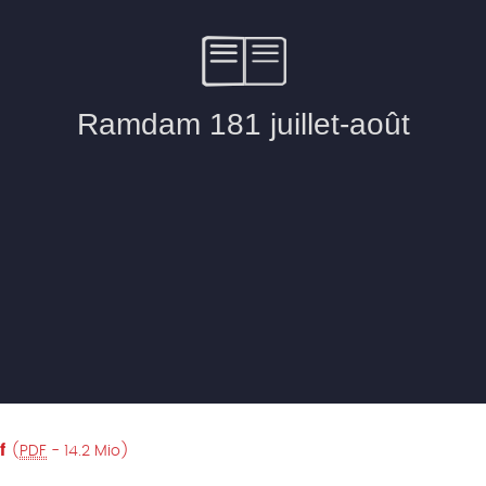
f
(
PDF
-
14.2 Mio
)