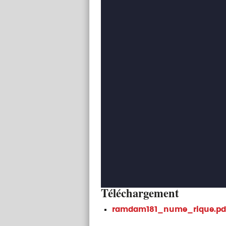
Téléchargement
ramdam181_nume_rique.pd