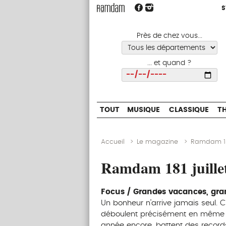
S
S
TOUT
MUSIQUE
CLASSIQUE
Près de chez vous...
... et quand ?
Choisir
TOUT
MUSIQUE
CLASSIQUE
T
Accueil
>
Le magazine
>
Ramdam 181
Ramdam 181 juille
Focus / Grandes vacances, gra
Un bonheur n’arrive jamais seul. C’
déboulent précisément en même t
année encore, battent des records 