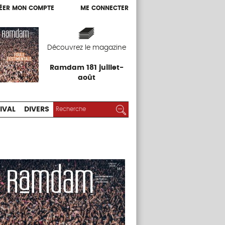
ÉER MON COMPTE
ME CONNECTER
ÉER MON COMPTE
ME CONNECTER
EXPOS
FESTIVAL
DIVERS
Découvrez le magazine
Ramdam 181 juillet-
août
RECHERCHER :
Rechercher
IVAL
DIVERS