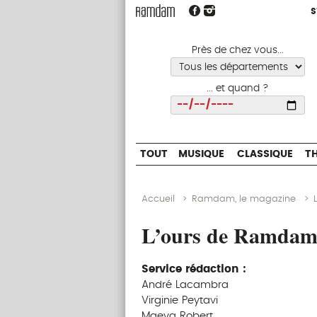
S
S
TOUT
MUSIQUE
CLASSIQUE
Près de chez vous...
... et quand ?
Choisir
TOUT
MUSIQUE
CLASSIQUE
T
Accueil
>
Ramdam, le magazine
>
L’ours de Ramda
Service rédaction :
André Lacambra
Virginie Peytavi
Maeva Robert