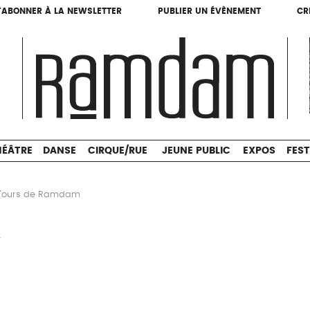
'ABONNER À LA NEWSLETTER
PUBLIER UN ÉVÈNEMENT
CR
'ABONNER À LA NEWSLETTER
PUBLIER UN ÉVÈNEMENT
CR
THÉÂTRE
DANSE
CIRQUE/RUE
JEUNE PUBLIC
HÉÂTRE
DANSE
CIRQUE/RUE
JEUNE PUBLIC
EXPOS
FEST
L’ours de Ramdam
m