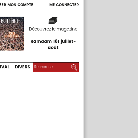
ÉER MON COMPTE
ME CONNECTER
ÉER MON COMPTE
ME CONNECTER
EXPOS
FESTIVAL
DIVERS
Découvrez le magazine
Ramdam 181 juillet-
août
RECHERCHER :
Rechercher
IVAL
DIVERS