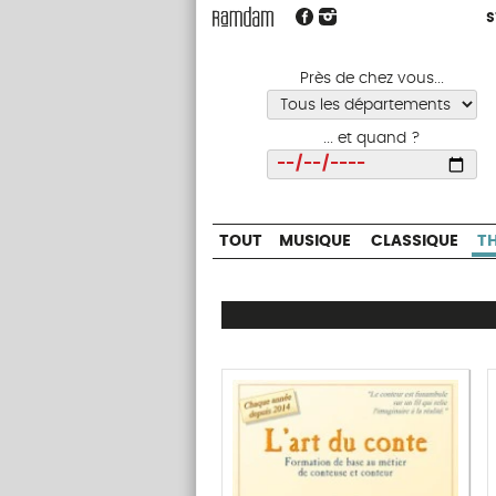
S
S
TOUT
MUSIQUE
CLASSIQUE
Près de chez vous...
... et quand ?
Choisir
TOUT
MUSIQUE
CLASSIQUE
T
Ramdam
Magazine