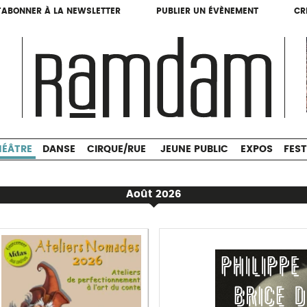
'ABONNER À LA NEWSLETTER
PUBLIER UN ÉVÈNEMENT
CR
'ABONNER À LA NEWSLETTER
PUBLIER UN ÉVÈNEMENT
CR
THÉÂTRE
DANSE
CIRQUE/RUE
JEUNE PUBLIC
HÉÂTRE
DANSE
CIRQUE/RUE
JEUNE PUBLIC
EXPOS
FEST
Août 2026