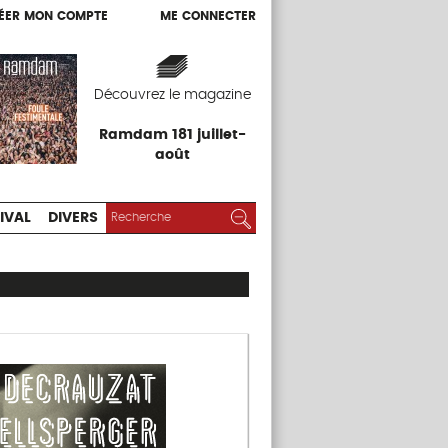
ÉER MON COMPTE
ME CONNECTER
ÉER MON COMPTE
ME CONNECTER
EXPOS
FESTIVAL
DIVERS
Découvrez le magazine
Ramdam 181 juillet-
août
RECHERCHER :
Rechercher
IVAL
DIVERS