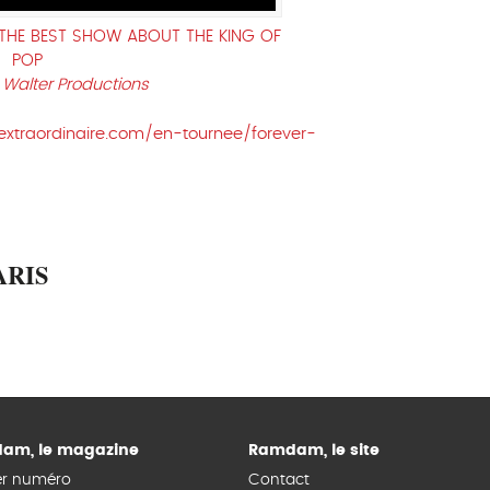
- THE BEST SHOW ABOUT THE KING OF
POP
 Walter Productions
extraordinaire.com/en-tournee/forever-
ARIS
am, le magazine
Ramdam, le site
er numéro
Contact