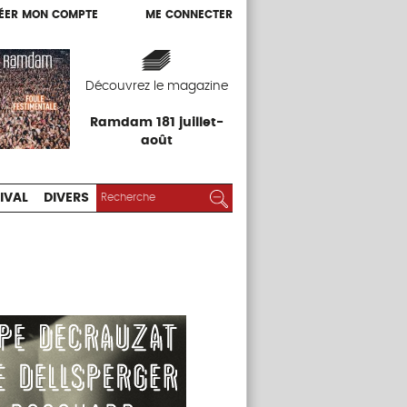
ÉER MON COMPTE
ME CONNECTER
ÉER MON COMPTE
ME CONNECTER
EXPOS
FESTIVAL
DIVERS
Découvrez le magazine
Ramdam 181 juillet-
août
RECHERCHER :
Rechercher
IVAL
DIVERS