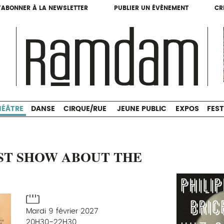
'ABONNER À LA NEWSLETTER
PUBLIER UN ÉVÈNEMENT
CR
'ABONNER À LA NEWSLETTER
PUBLIER UN ÉVÈNEMENT
CR
THÉÂTRE
DANSE
CIRQUE/RUE
JEUNE PUBLIC
HÉÂTRE
DANSE
CIRQUE/RUE
JEUNE PUBLIC
EXPOS
FEST
ST SHOW ABOUT THE
Mardi 9 février 2027
20H30-22H30