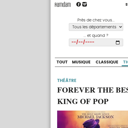
S
S
TOUT
MUSIQUE
CLASSIQUE
Près de chez vous...
... et quand ?
Choisir
TOUT
MUSIQUE
CLASSIQUE
T
THÉÂTRE
FOREVER THE BE
KING OF POP