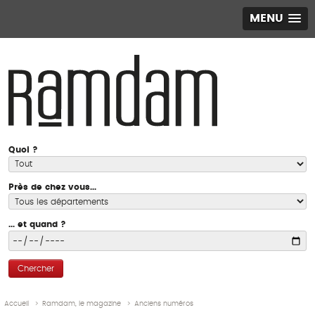
MENU
Quoi ?
Près de chez vous...
... et quand ?
Chercher
Accueil
>
Ramdam, le magazine
>
Anciens numéros