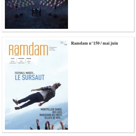
Ramdam n°150 / mai juin