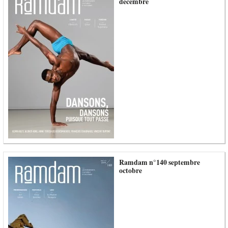
décembre
Ramdam n°140 septembre
octobre