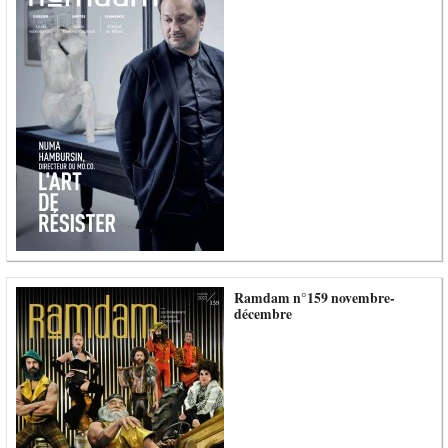
Ramdam n°159 novembre-
décembre