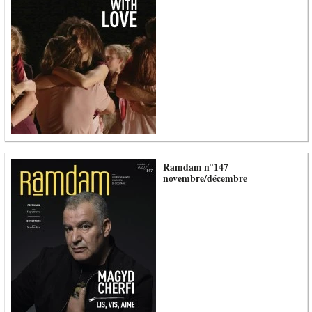
Ramdam n°147
novembre/décembre