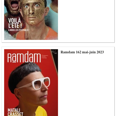
Ramdam 162 mai-juin 2023