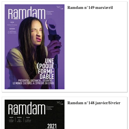
Ramdam n°149 mars/avril
Ramdam n°148 janvier/février