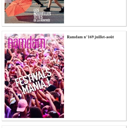
Ramdam n°169 juillet-août