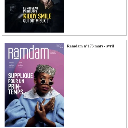
Ramdam n°173 mars - avril