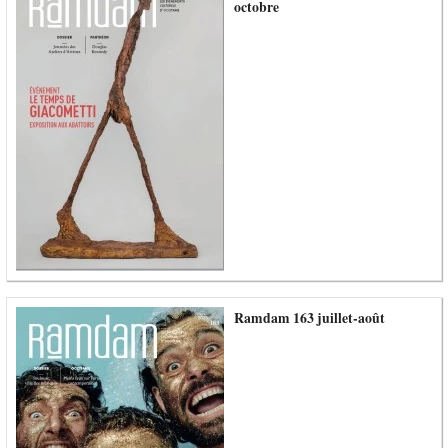
octobre
Ramdam 163 juillet-août