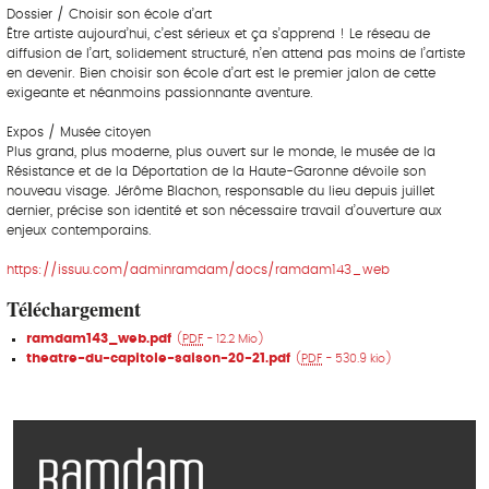
Dossier / Choisir son école d’art
Être artiste aujourd’hui, c’est sérieux et ça s’apprend ! Le réseau de
diffusion de l’art, solidement structuré, n’en attend pas moins de l’artiste
en devenir. Bien choisir son école d’art est le premier jalon de cette
exigeante et néanmoins passionnante aventure.
Expos / Musée citoyen
Plus grand, plus moderne, plus ouvert sur le monde, le musée de la
Résistance et de la Déportation de la Haute-Garonne dévoile son
nouveau visage. Jérôme Blachon, responsable du lieu depuis juillet
dernier, précise son identité et son nécessaire travail d’ouverture aux
enjeux contemporains.
https://issuu.com/adminramdam/docs/ramdam143_web
Téléchargement
ramdam143_web.pdf
(
PDF
-
12.2 Mio
)
theatre-du-capitole-saison-20-21.pdf
(
PDF
-
530.9 kio
)