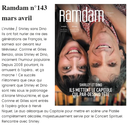
Ramdam n°143
mars avril
L’invitée / Shirley sans Dino
Ils ont fait hurler de rire des
générations de Français, le
samedi soir devant leur
téléviseur. Corinne et Gilles
Benizio, alias Shirley et Dino,
incarnent l’humour populaire.
Depuis 2008 pourtant, ils
amusent à l’opéra… et ça
marche ! Ce succès
n’étonnera que ceux qui
ignorent que Shirley et Dino
sont nés sous le patronage
d’Ariane Mnouchkine, et que
Corinne et Gilles sont entrés
à l’opéra grâce à Hervé
Niquet. Le duo débarque au Capitole pour mettre en scène une Platée
complètement décalée, majestueusement servie par le Concert Spirituel.
Rencontre avec Shirley.