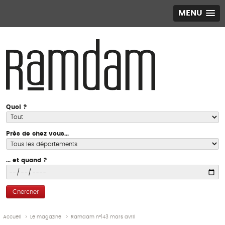
MENU
Quoi ?
Près de chez vous...
... et quand ?
Chercher
Accueil
>
Le magazine
>
Ramdam n°143 mars avril