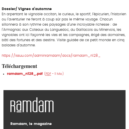
Dossier/ Vignes d’automne
En arpentant le vignoble occitan, le curieux, le sportif, l’épicurien, l’historien
ou l’aventurier ne feront à coup sûr pas le même voyage. Chacun
sillonnera à son rythme ces paysages d’une incroyable richesse : de
l’Armagnac aux Coteaux du Languedoc, du Gaillacois au Minervois, les
vignobles ont ici façonné les vies et les campagnes, érigé des domaines,
bâti des fortunes et des destins. Visite guidée de ce petit monde en cinq
balades d’automne.
https://issuu.com/adminramdam/docs/ramdam_n128_
Téléchargement
ramdam_n128_.pdf
(
PDF
-
11 Mio
)
Ramdam, le magazine