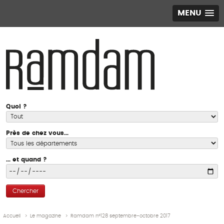
MENU
Quoi ?
Près de chez vous...
... et quand ?
Chercher
Accueil
>
Le magazine
>
Ramdam n°128 septembre-octobre 2017