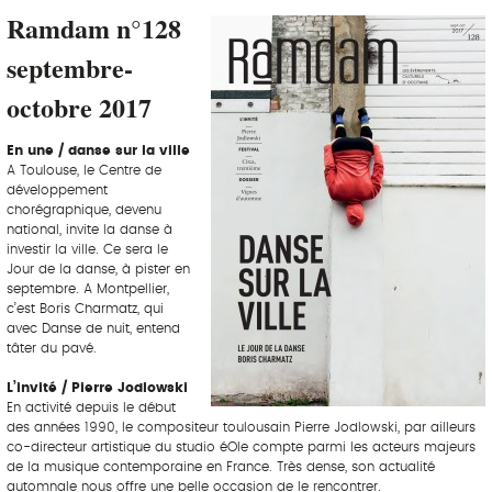
Ramdam n°128
septembre-
octobre 2017
En une / danse sur la ville
A Toulouse, le Centre de
développement
chorégraphique, devenu
national, invite la danse à
investir la ville. Ce sera le
Jour de la danse, à pister en
septembre. A Montpellier,
c’est Boris Charmatz, qui
avec Danse de nuit, entend
tâter du pavé.
L’invité / Pierre Jodlowski
En activité depuis le début
des années 1990, le compositeur toulousain Pierre Jodlowski, par ailleurs
co-directeur artistique du studio éOle compte parmi les acteurs majeurs
de la musique contemporaine en France. Très dense, son actualité
automnale nous offre une belle occasion de le rencontrer.