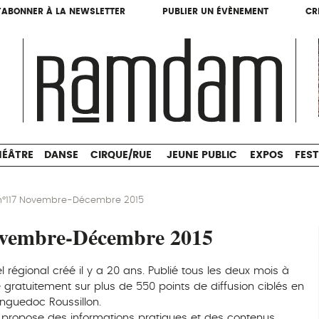
'ABONNER À LA NEWSLETTER
PUBLIER UN ÉVÈNEMENT
CR
'ABONNER À LA NEWSLETTER
PUBLIER UN ÉVÈNEMENT
CR
THÉÂTRE
DANSE
CIRQUE/RUE
JEUNE PUBLIC
HÉÂTRE
DANSE
CIRQUE/RUE
JEUNE PUBLIC
EXPOS
FEST
117 Novembre-Décembre 2015
vembre-Décembre 2015
égional créé il y a 20 ans. Publié tous les deux mois à
ué gratuitement sur plus de 550 points de diffusion ciblés en
nguedoc Roussillon.
propose des informations pratiques et des contenus