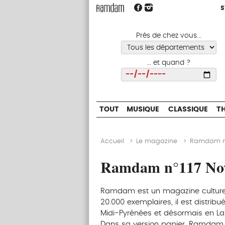
S
S
TOUT
MUSIQUE
CLASSIQUE
Près de chez vous...
... et quand ?
Choisir
TOUT
MUSIQUE
CLASSIQUE
T
Accueil
>
Le magazine
>
Ramdam n°
Ramdam n°117 No
Ramdam est un magazine culturel r
20.000 exemplaires, il est distrib
Midi-Pyrénées et désormais en La
Dans sa version papier, Ramdam 