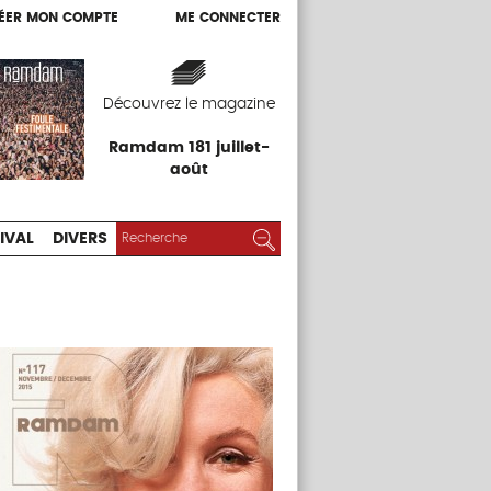
ÉER MON COMPTE
ME CONNECTER
ÉER MON COMPTE
ME CONNECTER
EXPOS
FESTIVAL
DIVERS
Découvrez le magazine
Ramdam 181 juillet-
août
RECHERCHER :
Rechercher
IVAL
DIVERS