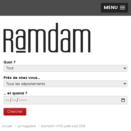
MENU
Quoi ?
Près de chez vous...
... et quand ?
Chercher
Accueil
>
Le magazine
>
Ramdam n°133 juillet août 2018