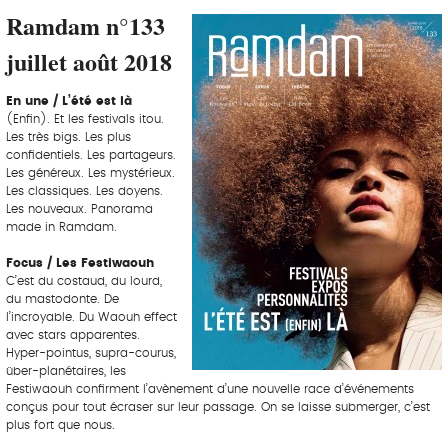
Ramdam n°133
juillet août 2018
En une / L’été est là
(Enfin). Et les festivals itou.
Les très bigs. Les plus
confidentiels. Les partageurs.
Les généreux. Les mystérieux.
Les classiques. Les doyens.
Les nouveaux. Panorama
made in Ramdam.
Focus / Les Festiwaouh
C’est du costaud, du lourd,
du mastodonte. De
l’incroyable. Du Waouh effect
avec stars apparentes.
Hyper-pointus, supra-courus,
über-planétaires, les
Festiwaouh confirment l’avènement d’une nouvelle race d’événements
conçus pour tout écraser sur leur passage. On se laisse submerger, c’est
plus fort que nous.