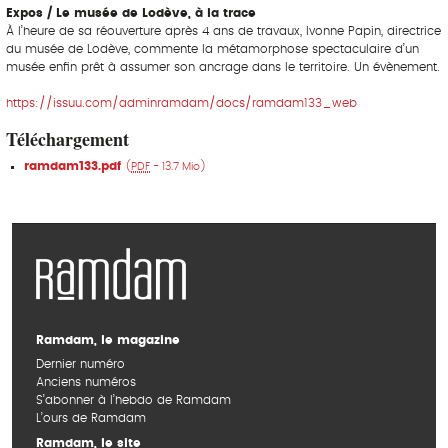
Expos / Le musée de Lodève, à la trace
À l’heure de sa réouverture après 4 ans de travaux, Ivonne Papin, directrice
du musée de Lodève, commente la métamorphose spectaculaire d’un
musée enfin prêt à assumer son ancrage dans le territoire. Un évènement.
https://issuu.com/adminramdam/docs/ramdam133_web
Téléchargement
ramdam133.pdf
(
PDF
-
13.7 Mio
)
Ramdam, le magazine
Dernier numéro
Anciens numéros
S’abonner à l’hebdo de Ramdam
L’ours de Ramdam
Ramdam, le site