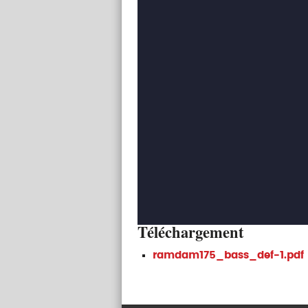
Téléchargement
ramdam175_bass_def-1.pdf