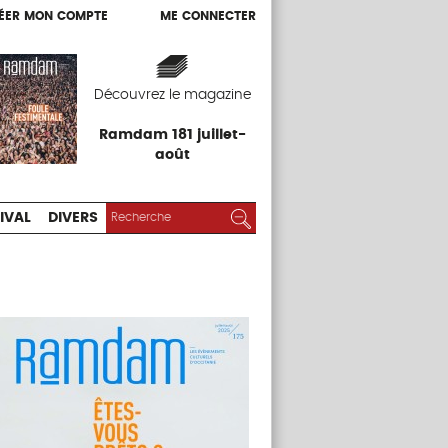
ÉER MON COMPTE
ME CONNECTER
ÉER MON COMPTE
ME CONNECTER
EXPOS
FESTIVAL
DIVERS
Découvrez le magazine
Ramdam 181 juillet-
août
RECHERCHER :
Rechercher
IVAL
DIVERS