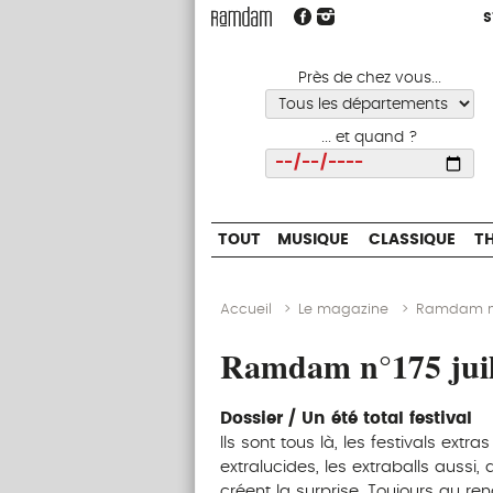
S
S
TOUT
MUSIQUE
CLASSIQUE
Près de chez vous...
... et quand ?
Choisir
TOUT
MUSIQUE
CLASSIQUE
T
Accueil
>
Le magazine
>
Ramdam n°1
Ramdam n°175 juil
Dossier / Un été total festival
Ils sont tous là, les festivals extra
extralucides, les extraballs aussi
créent la surprise. Toujours au r