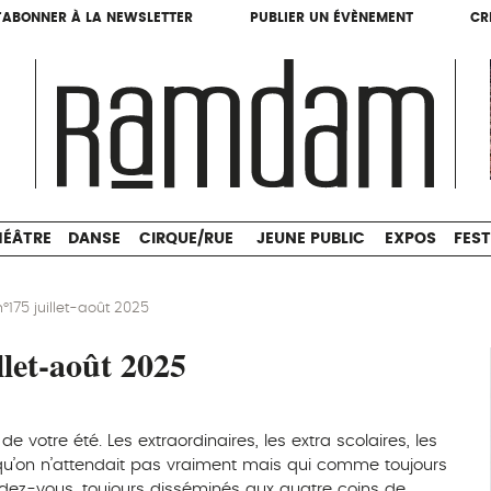
'ABONNER À LA NEWSLETTER
PUBLIER UN ÉVÈNEMENT
CR
'ABONNER À LA NEWSLETTER
PUBLIER UN ÉVÈNEMENT
CR
THÉÂTRE
DANSE
CIRQUE/RUE
JEUNE PUBLIC
HÉÂTRE
DANSE
CIRQUE/RUE
JEUNE PUBLIC
EXPOS
FEST
75 juillet-août 2025
let-août 2025
s de votre été. Les extraordinaires, les extra scolaires, les
, qu’on n’attendait pas vraiment mais qui comme toujours
endez-vous, toujours disséminés aux quatre coins de