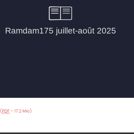
(
PDF
-
17.2 Mio
)