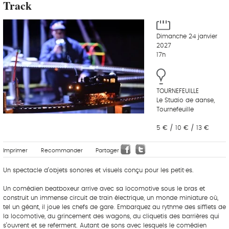
Track
Dimanche 24 janvier
2027
17h
TOURNEFEUILLE
Le Studio de danse,
Tournefeuille
5 € / 10 € / 13 €
Imprimer
Recommander
Partager
Un spectacle d’objets sonores et visuels conçu pour les petit·es.
Un comédien beatboxeur arrive avec sa locomotive sous le bras et
construit un immense circuit de train électrique, un monde miniature où,
tel un géant, il joue les chefs de gare. Embarquez au rythme des sifflets de
la locomotive, du grincement des wagons, du cliquetis des barrières qui
s’ouvrent et se referment. Autant de sons avec lesquels le comédien