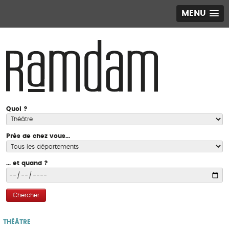
MENU
Quoi ?
Près de chez vous...
... et quand ?
Chercher
THÉÂTRE