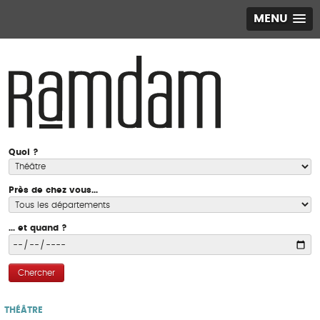
MENU
Quoi ?
Près de chez vous...
... et quand ?
Chercher
THÉÂTRE