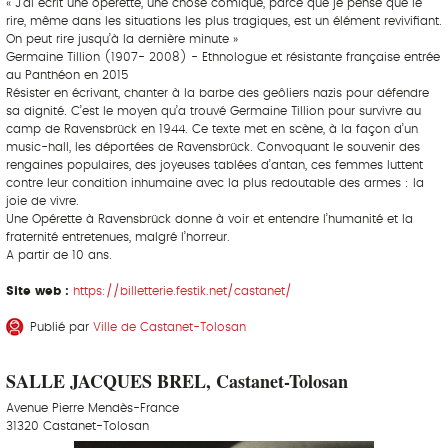
« J’ai écrit une opérette, une chose comique, parce que je pense que le
rire, même dans les situations les plus tragiques, est un élément revivifiant.
On peut rire jusqu’à la dernière minute »
Germaine Tillion (1907- 2008) - Ethnologue et résistante française entrée
au Panthéon en 2015
Résister en écrivant, chanter à la barbe des geôliers nazis pour défendre
sa dignité. C’est le moyen qu’a trouvé Germaine Tillion pour survivre au
camp de Ravensbrück en 1944. Ce texte met en scène, à la façon d’un
music-hall, les déportées de Ravensbrück. Convoquant le souvenir des
rengaines populaires, des joyeuses tablées d’antan, ces femmes luttent
contre leur condition inhumaine avec la plus redoutable des armes : la
joie de vivre.
Une Opérette à Ravensbrück donne à voir et entendre l’humanité et la
fraternité entretenues, malgré l’horreur.
A partir de 10 ans.
Site web :
https://billetterie.festik.net/castanet/
Publié par
Ville de Castanet-Tolosan
SALLE JACQUES BREL, Castanet-Tolosan
Avenue Pierre Mendès-France
31320 Castanet-Tolosan