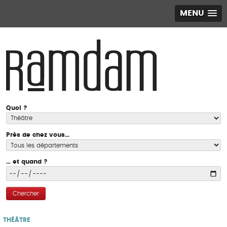
MENU
Quoi ?
Près de chez vous...
... et quand ?
Chercher
THÉÂTRE