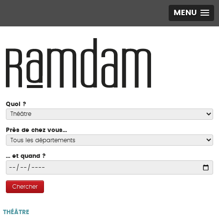
MENU
Quoi ?
Près de chez vous...
... et quand ?
Chercher
THÉÂTRE