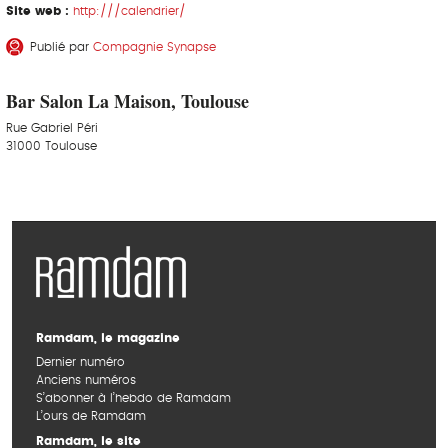
Site web :
http:///calendrier/
Publié par
Compagnie Synapse
Bar Salon La Maison, Toulouse
Rue Gabriel Péri
31000 Toulouse
Ramdam, le magazine
Dernier numéro
Anciens numéros
S’abonner à l’hebdo de Ramdam
L’ours de Ramdam
Ramdam, le site