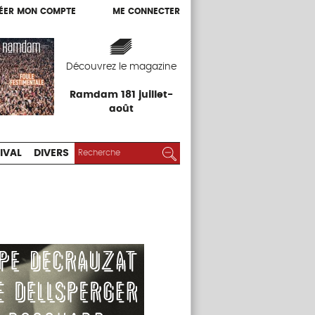
ÉER MON COMPTE
ME CONNECTER
ÉER MON COMPTE
ME CONNECTER
EXPOS
FESTIVAL
DIVERS
Découvrez le magazine
Ramdam 181 juillet-
août
RECHERCHER :
Rechercher
IVAL
DIVERS