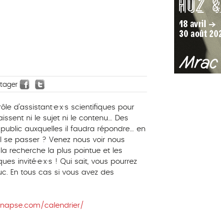
rtager
ôle d’assistant·e·x·s scientifiques pour
ssent ni le sujet ni le contenu… Des
 public auxquelles il faudra répondre… en
l se passer ? Venez nous voir nous
a recherche la plus pointue et les
ues invité·e·x·s ! Qui sait, vous pourrez
. En tous cas si vous avez des
napse.com/calendrier/