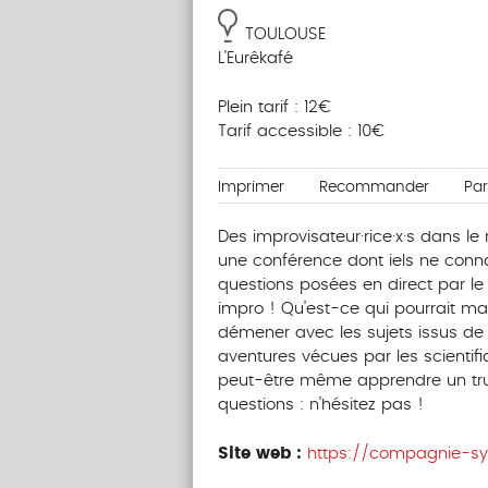
TOULOUSE
L'Eurêkafé
Plein tarif : 12€
Tarif accessible : 10€
Imprimer
Recommander
Pa
Des improvisateur·rice·x·s dans le r
une conférence dont iels ne connai
questions posées en direct par le
impro ! Qu’est-ce qui pourrait ma
démener avec les sujets issus de l
aventures vécues par les scientifiq
peut-être même apprendre un truc
questions : n’hésitez pas !
Site web :
https://compagnie-sy