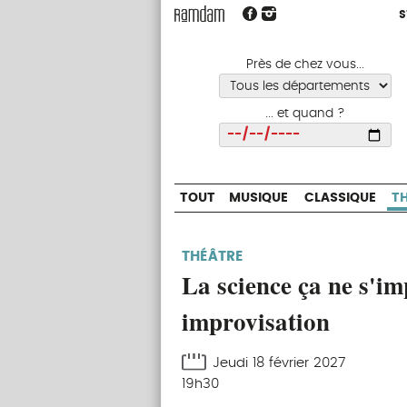
S
S
TOUT
MUSIQUE
CLASSIQUE
Près de chez vous...
... et quand ?
Choisir
TOUT
MUSIQUE
CLASSIQUE
T
THÉÂTRE
La science ça ne s'im
improvisation
Jeudi 18 février 2027
19h30