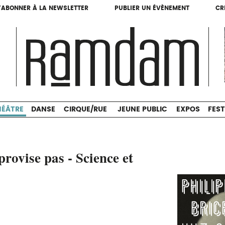
'ABONNER À LA NEWSLETTER
PUBLIER UN ÉVÈNEMENT
CR
'ABONNER À LA NEWSLETTER
PUBLIER UN ÉVÈNEMENT
CR
THÉÂTRE
DANSE
CIRQUE/RUE
JEUNE PUBLIC
HÉÂTRE
DANSE
CIRQUE/RUE
JEUNE PUBLIC
EXPOS
FEST
provise pas - Science et