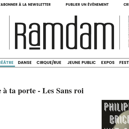
'ABONNER À LA NEWSLETTER
PUBLIER UN ÉVÈNEMENT
CR
'ABONNER À LA NEWSLETTER
PUBLIER UN ÉVÈNEMENT
CR
THÉÂTRE
DANSE
CIRQUE/RUE
JEUNE PUBLIC
HÉÂTRE
DANSE
CIRQUE/RUE
JEUNE PUBLIC
EXPOS
FEST
 à ta porte - Les Sans roi