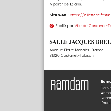
A partir de 12 ans.
Site web :
https://billetterie.fest
Publié par
Ville de Castanet-T
SALLE JACQUES BREL, C
Avenue Pierre Mendès-France
31320 Castanet-Tolosan
Ramd
Derni
Ancie
S’abo
L’our