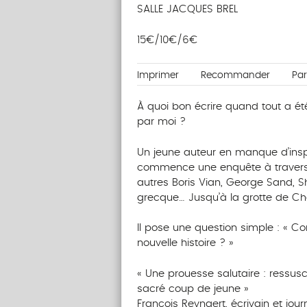
SALLE JACQUES BREL
15€/10€/6€
Imprimer
Recommander
Pa
À quoi bon écrire quand tout a ét
par moi ?
Un jeune auteur en manque d’inspi
commence une enquête à travers le
autres Boris Vian, George Sand, Sha
grecque… Jusqu’à la grotte de Ch
Il pose une question simple : « C
nouvelle histoire ? »
« Une prouesse salutaire : ressusc
sacré coup de jeune »
François Reynaert, écrivain et jou