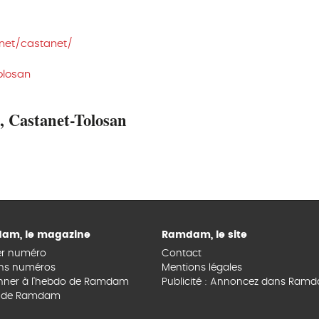
ik.net/castanet/
olosan
astanet-Tolosan
am, le magazine
Ramdam, le site
er numéro
Contact
ns numéros
Mentions légales
nner à l’hebdo de Ramdam
Publicité : Annoncez dans Ram
s de Ramdam