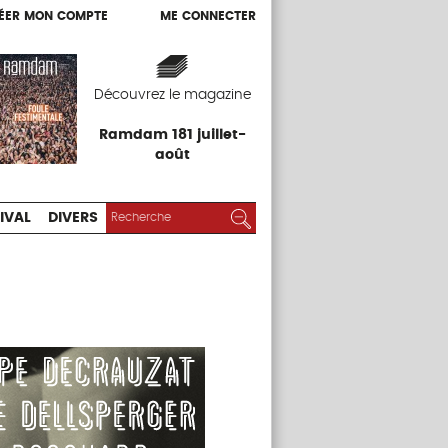
ÉER MON COMPTE
ME CONNECTER
ÉER MON COMPTE
ME CONNECTER
EXPOS
FESTIVAL
DIVERS
Découvrez le magazine
Ramdam 181 juillet-
août
RECHERCHER :
Rechercher
IVAL
DIVERS