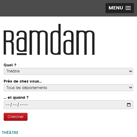
MENU
Quoi ?
Près de chez vous...
... et quand ?
Chercher
THÉÂTRE