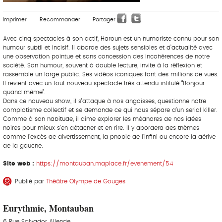
Imprimer
Recommander
Partager
Avec cinq spectacles à son actif, Haroun est un humoriste connu pour son
humour subtil et incisif. Il aborde des sujets sensibles et d’actualité avec
une observation pointue et sans concession des incohérences de notre
société. Son humour, souvent à double lecture, invite à la réflexion et
rassemble un large public. Ses vidéos iconiques font des millions de vues.
Il revient avec un tout nouveau spectacle très attendu intitulé “Bonjour
quand même”.
Dans ce nouveau show, il s’attaque à nos angoisses, questionne notre
complotisme collectif et se demande ce qui nous sépare d’un serial killer.
Comme à son habitude, il aime explorer les méandres de nos idées
noires pour mieux s’en détacher et en rire. Il y abordera des thèmes
comme l’excès de divertissement, la phobie de l’infini ou encore la dérive
de la gauche.
Site web :
https://montauban.maplace.fr/evenement/54
Publié par
Théâtre Olympe de Gouges
Eurythmie, Montauban
6 Rue Salvador Allende