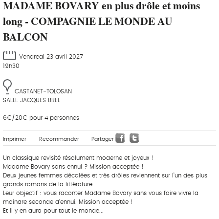
MADAME BOVARY en plus drôle et moins
long - COMPAGNIE LE MONDE AU
BALCON
Vendredi 23 avril 2027
19h30
CASTANET-TOLOSAN
SALLE JACQUES BREL
6€/20€ pour 4 personnes
Imprimer
Recommander
Partager
Un classique revisité résolument moderne et joyeux !
Madame Bovary sans ennui ? Mission acceptée !
Deux jeunes femmes décalées et très drôles reviennent sur l’un des plus
grands romans de la littérature.
Leur objectif : vous raconter Madame Bovary sans vous faire vivre la
moindre seconde d’ennui. Mission acceptée !
Et il y en aura pour tout le monde...