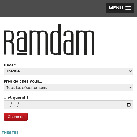
MENU
Quoi ?
Près de chez vous...
... et quand ?
Chercher
THÉÂTRE