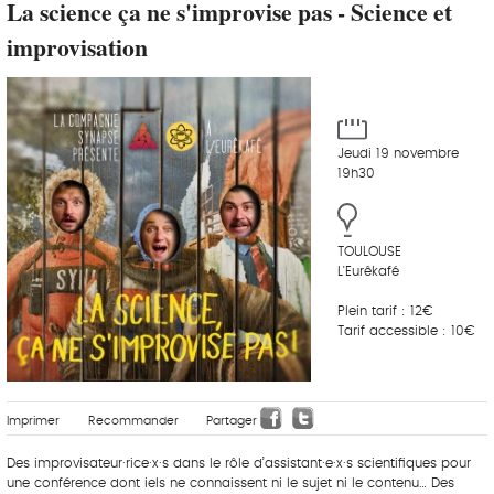
La science ça ne s'improvise pas - Science et
improvisation
Jeudi 19 novembre
19h30
TOULOUSE
L'Eurêkafé
Plein tarif : 12€
Tarif accessible : 10€
Imprimer
Recommander
Partager
Des improvisateur·rice·x·s dans le rôle d’assistant·e·x·s scientifiques pour
une conférence dont iels ne connaissent ni le sujet ni le contenu… Des