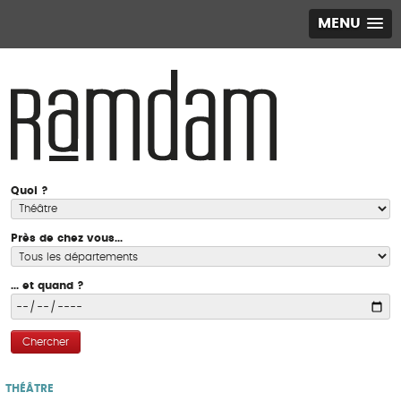
MENU
Quoi ?
Près de chez vous...
... et quand ?
Chercher
THÉÂTRE