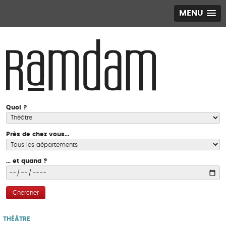
MENU
Quoi ?
Près de chez vous...
... et quand ?
Chercher
THÉÂTRE