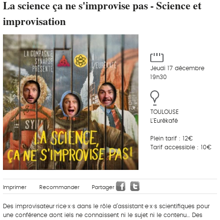
La science ça ne s'improvise pas - Science et
improvisation
Jeudi 17 décembre
19h30
TOULOUSE
L'Eurêkafé
Plein tarif : 12€
Tarif accessible : 10€
Imprimer
Recommander
Partager
Des improvisateur·rice·x·s dans le rôle d’assistant·e·x·s scientifiques pour
une conférence dont iels ne connaissent ni le sujet ni le contenu… Des