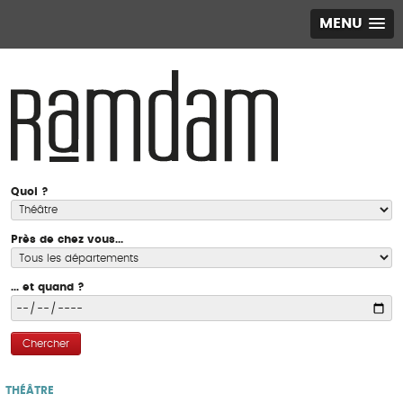
MENU
Quoi ?
Près de chez vous...
... et quand ?
Chercher
THÉÂTRE