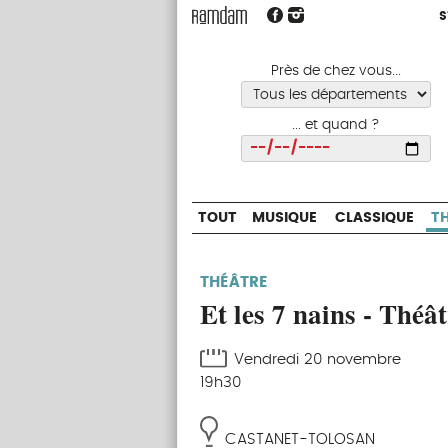
S
S
TOUT
MUSIQUE
CLASSIQUE
Près de chez vous...
... et quand ?
Choisir
TOUT
MUSIQUE
CLASSIQUE
T
THÉÂTRE
Et les 7 nains - Théâ
Vendredi 20 novembre
19h30
CASTANET-TOLOSAN