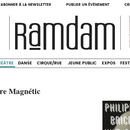
'ABONNER À LA NEWSLETTER
PUBLIER UN ÉVÈNEMENT
CR
'ABONNER À LA NEWSLETTER
PUBLIER UN ÉVÈNEMENT
CR
THÉÂTRE
DANSE
CIRQUE/RUE
JEUNE PUBLIC
HÉÂTRE
DANSE
CIRQUE/RUE
JEUNE PUBLIC
EXPOS
FEST
tre Magnétic