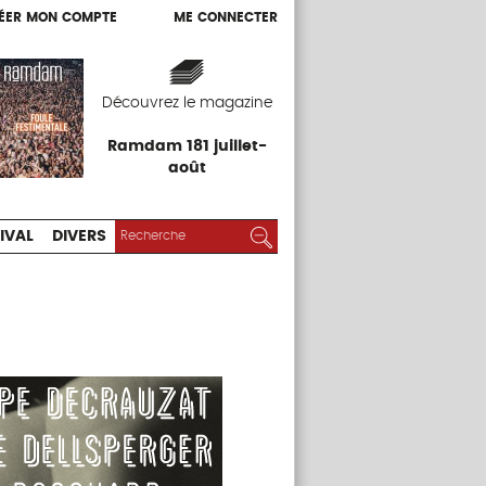
ÉER MON COMPTE
ME CONNECTER
ÉER MON COMPTE
ME CONNECTER
EXPOS
FESTIVAL
DIVERS
Découvrez le magazine
Ramdam 181 juillet-
août
RECHERCHER :
Rechercher
IVAL
DIVERS