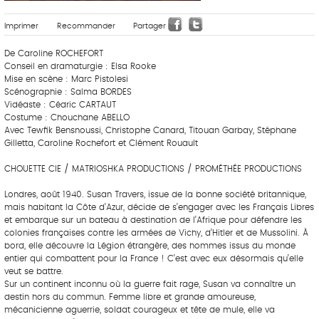
Imprimer
Recommander
Partager
De Caroline ROCHEFORT
Conseil en dramaturgie : Elsa Rooke
Mise en scène : Marc Pistolesi
Scénographie : Salma BORDES
Vidéaste : Cédric CARTAUT
Costume : Chouchane ABELLO
Avec Tewfik Bensnoussi, Christophe Canard, Titouan Garbay, Stéphane
Gilletta, Caroline Rochefort et Clément Rouault
CHOUETTE CIE / MATRIOSHKA PRODUCTIONS / PROMÉTHÉE PRODUCTIONS
Londres, août 1940. Susan Travers, issue de la bonne société britannique,
mais habitant la Côte d’Azur, décide de s’engager avec les Français Libres
et embarque sur un bateau à destination de l’Afrique pour défendre les
colonies françaises contre les armées de Vichy, d’Hitler et de Mussolini. À
bord, elle découvre la Légion étrangère, des hommes issus du monde
entier qui combattent pour la France ! C’est avec eux désormais qu’elle
veut se battre.
Sur un continent inconnu où la guerre fait rage, Susan va connaître un
destin hors du commun. Femme libre et grande amoureuse,
mécanicienne aguerrie, soldat courageux et tête de mule, elle va