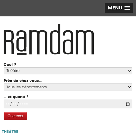
MENU
Quoi ?
Près de chez vous...
... et quand ?
Chercher
THÉÂTRE