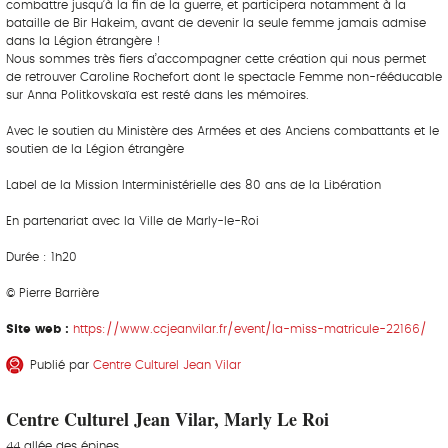
combattre jusqu’à la fin de la guerre, et participera notamment à la
bataille de Bir Hakeim, avant de devenir la seule femme jamais admise
dans la Légion étrangère !
Nous sommes très fiers d’accompagner cette création qui nous permet
de retrouver Caroline Rochefort dont le spectacle Femme non-rééducable
sur Anna Politkovskaïa est resté dans les mémoires.
Avec le soutien du Ministère des Armées et des Anciens combattants et le
soutien de la Légion étrangère
Label de la Mission Interministérielle des 80 ans de la Libération
En partenariat avec la Ville de Marly-le-Roi
Durée : 1h20
© Pierre Barrière
Site web :
https://www.ccjeanvilar.fr/event/la-miss-matricule-22166/
Publié par
Centre Culturel Jean Vilar
Centre Culturel Jean Vilar, Marly Le Roi
44 allée des épines