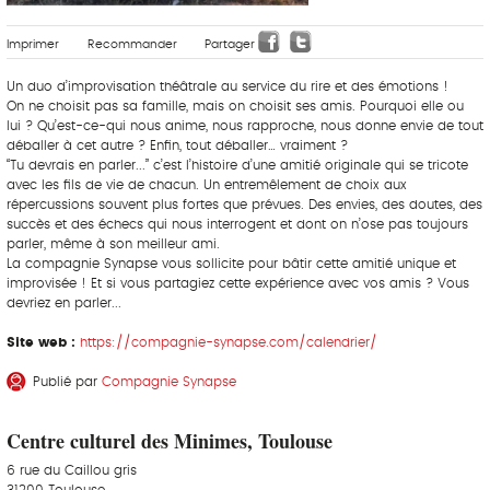
Imprimer
Recommander
Partager
Un duo d’improvisation théâtrale au service du rire et des émotions !
On ne choisit pas sa famille, mais on choisit ses amis. Pourquoi elle ou
lui ? Qu’est-ce-qui nous anime, nous rapproche, nous donne envie de tout
déballer à cet autre ? Enfin, tout déballer… vraiment ?
“Tu devrais en parler...” c’est l’histoire d’une amitié originale qui se tricote
avec les fils de vie de chacun. Un entremêlement de choix aux
répercussions souvent plus fortes que prévues. Des envies, des doutes, des
succès et des échecs qui nous interrogent et dont on n’ose pas toujours
parler, même à son meilleur ami.
La compagnie Synapse vous sollicite pour bâtir cette amitié unique et
improvisée ! Et si vous partagiez cette expérience avec vos amis ? Vous
devriez en parler...
Site web :
https://compagnie-synapse.com/calendrier/
Publié par
Compagnie Synapse
Centre culturel des Minimes, Toulouse
6 rue du Caillou gris
31200 Toulouse