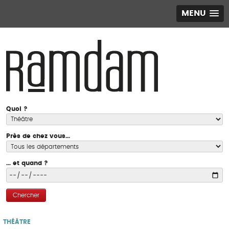
MENU
Quoi ?
Près de chez vous...
... et quand ?
Chercher
THÉÂTRE