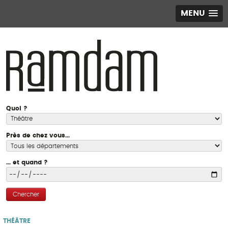
MENU
Quoi ?
Près de chez vous...
... et quand ?
Chercher
THÉÂTRE