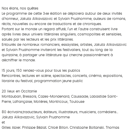
Nos élans, nos quêtes
Le programme de cette 34e édition se déploiera autour de deux invités
d’honneur, Jakuta Alikavazovic et Sylvain Prudhomme, auteurs de romans,
récits, nouvelles ou encore de traductions et de chroniques.
Portant sur le monde un regard affuté, l’un et l’autre construisent livre
après livres deux univers littéraires singuliers, cosmopolites et sensibles,
salués par les lecteurs et les prix littéraires.
Entourés de nombreux romanciers, essayistes, artistes, Jakuta Alikavazovic
et Sylvain Prudhomme inviteront les festivaliers, tout au long de la
quinzaine, à partager une littérature qui cherche passionnément à
déchiffrer le monde.
15 jours, 150 rendez-vous pour tous les publics
Rencontres, lectures en scène, spectacles, concerts, cinéma, expositions,
librairie du festival, programmation jeune public
20 lieux en Occitanie
Montauban, Bressols, Cazes-Mondenard, Caussade, Labastide Saint-
Pierre, Lafrançaise, Molières, Montricoux, Toulouse
80 écrivains,traducteurs, éditeurs, illustrateurs, musiciens, comédiens…
Jakuta Alikavazovic, Sylvain Prudhomme
et
Gilles Abier, Philippe Béziat, Chloé Billon, Christophe Boltanski, Thomas