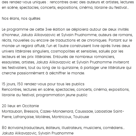
des rendez-vous uniques : rencontres avec des auteurs et artistes, lectures
en scène, spectacles, concerts, expositions, cinéma, librairie du festival…
Nos élans, nos quêtes
Le programme de cette 34e édition se déploiera autour de deux invités
d’honneur, Jakuta Alikavazovic et Sylvain Prudhomme, auteurs de romans,
récits, nouvelles ou encore de traductions et de chroniques. Portant sur le
monde un regard affuté, l’un et l’autre construisent livre après livres deux
univers littéraires singuliers, cosmopolites et sensibles, salués par les
lecteurs et les prix littéraires. Entourés de nombreux romanciers,
essayistes, artistes, Jakuta Alikavazovic et Sylvain Prudhomme inviteront
les festivaliers, tout au long de la quinzaine, à partager une littérature qui
cherche passionnément à déchiffrer le monde.
15 jours, 150 rendez-vous pour tous les publics
Rencontres, lectures en scène, spectacles, concerts, cinéma, expositions,
librairie du festival, programmation jeune public
20 lieux en Occitanie
Montauban, Bressols, Cazes-Mondenard, Caussade, Labastide Saint-
Pierre, Lafrançaise, Molières, Montricoux, Toulouse
80 écrivains,traducteurs, éditeurs, illustrateurs, musiciens, comédiens…
Jakuta Alikavazovic, Sylvain Prudhomme