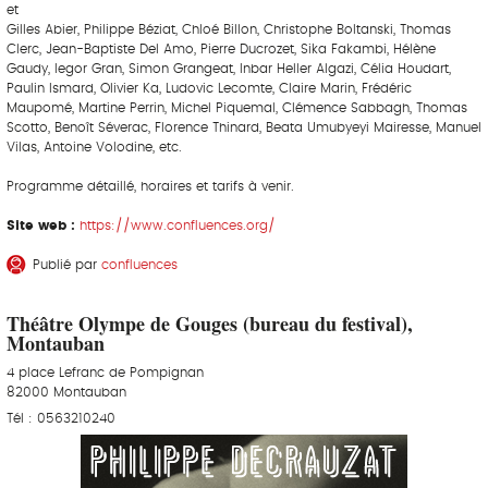
et
Gilles Abier, Philippe Béziat, Chloé Billon, Christophe Boltanski, Thomas
Clerc, Jean-Baptiste Del Amo, Pierre Ducrozet, Sika Fakambi, Hélène
Gaudy, Iegor Gran, Simon Grangeat, Inbar Heller Algazi, Célia Houdart,
Paulin Ismard, Olivier Ka, Ludovic Lecomte, Claire Marin, Frédéric
Maupomé, Martine Perrin, Michel Piquemal, Clémence Sabbagh, Thomas
Scotto, Benoît Séverac, Florence Thinard, Beata Umubyeyi Mairesse, Manuel
Vilas, Antoine Volodine, etc.
Programme détaillé, horaires et tarifs à venir.
Site web :
https://www.confluences.org/
Publié par
confluences
Théâtre Olympe de Gouges (bureau du festival),
Montauban
4 place Lefranc de Pompignan
82000 Montauban
Tél : 0563210240