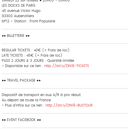
SAMEDI 22 SEPTEMBRE ● 20H00 - 06H00
LES DOCKS DE PARIS
45 avenue Victor Hugo
93300 Aubervilliers
M°12 – Station : Front Populaire
●● BILLETTERIE ●●
REGULAR TICKETS : 40€ (+ Frais de loc)
LATE TICKETS : 45€ (+ Frais de loc)
PASS 2 JOURS & 3 JOURS : Quantité limitée
> Disponible sur ce lien :
http://bit.ly/DN18-TICKETS
●● TRAVEL PACKAGE ●●
Dispositif de transport en bus A/R à prix réduit
Au départ de toute la France
> Plus d’infos sur ce lien :
http://bit.ly/DN18-BUSTOUR
●● EVENT FACEBOOK ●●