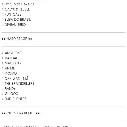
> HYPE b2b HAZARD
> CALYX & TEEBEE
> FUNTCASE
> ELISA DO BRASIL
> NIVEAU ZERO
●● HARD STAGE ●●
> ANGERFIST
> VANDAL
> MAD DOG
> ANIME
> PROMO
> OPHIDIAN [NL]
> THE BRAINDRILLERZ
> RANDY
> GUIGOO
> BUD BURNERZ
●● INFOS PRATIQUES ●●