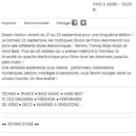
PASS 3 JOURS - 52,00
€
Imprimer
Recommander
Partager
Dream Nation revient du 21 au 23 septembre pour une cinquième édition !
Le Samedi 23 Septembre, les mythiques Docks de Paris résonneront aux
sons des différents styles électroniques : Techno, Trance, Bass Music et
Hard Beat. Plus de 40 artistes sur 4 scènes mettront à l’honneur la
diversité du spectre électronique pour faire raver les dreamers jusqu’au
petit matin !
Une véritable expérience vous attend : performers, installations
numériques, décors, manèges à sensations, vous feront voyager dans un
univers insolite. Un rêve éveillé !
TECHNO ● TRANCE ● BASS MUSIC ● HARD BEAT
15 000 DREAMERS ● FIRESHOW ● PERFORMERS
3D VIDEO ● DECO ● MANÈGES À SENSATIONS ...
●● TECHNO STAGE ●●