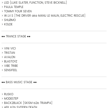
> LSD [LUKE SLATER, FUNCTION, STEVE BICKNELL]
> PAULA TEMPLE
> TOMMY FOUR SEVEN
> W.LV.S [THE DRIVER aka MANU LE MALIN, ELECTRIC RESCUE]
> SHLØMO
> KOLDE
●● TRANCE STAGE ●●
> VINI VICI
> TRISTAN
> AVALON
> BLASTOYZ
> VIBE TRIBE
> SENSIFEEL
●● BASS MUSIC STAGE ●●
> RUSKO
> MODESTEP
> BACK2BLACK [SKISM b2b TRAMPA]
> AFK b2b SVDDEN DEATH