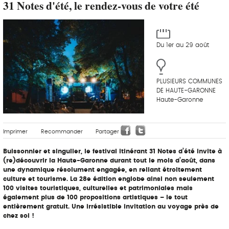
31 Notes d'été, le rendez-vous de votre été
Du 1er au 29 août
PLUSIEURS COMMUNES
DE HAUTE-GARONNE
Haute-Garonne
Imprimer
Recommander
Partager
Buissonnier et singulier, le festival itinérant 31 Notes d’été invite à
(re)découvrir la Haute-Garonne durant tout le mois d’août, dans
une dynamique résolument engagée, en reliant étroitement
culture et tourisme. La 28e édition englobe ainsi non seulement
100 visites touristiques, culturelles et patrimoniales mais
également plus de 100 propositions artistiques – le tout
entièrement gratuit. Une irrésistible invitation au voyage près de
chez soi !