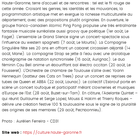
Haute-Garonne, terre d’accueil et de rencontres : tel est le fil rouge de
cette année. Croisant les genres, les identités et les mouvances, la
programmation artistique met en exergue la richesse multiculturelle du
département, avec des propositions plutôt originales. En ouverture, le
groupe franco-canadien Atomic Ping Pong propulse une très entraînante
fantaisie musicale surréaliste aussi groovy que poétique (1er août, Le
Faget). L’ensemble Le Grand Silence signe un concert-spectacle sous
l’influence du western spaghetti (7 août, Le Mourtis). La Compagnie
Singulière fête ses 20 ans en offrant un cabaret circassien déjanté (14
août, Mane). La compagnie Strap se jette à l’eau avec une drolatique
chorégraphie de natation synchronisée (16 août, Aurignac). Le duo
féminin Cau Bell anime un ébouriffant bal électro occitan (20 août, Le
Fousseret). L’Orchestre de chambre de Toulouse s’allie avec Yoann
Hennequin (batteur des Cats on Trees) pour un concert de reprises de
tubes de Queen et ABBA (22 août, Launac). Le collectif L’Esbrouf porte en
scène un concert loufoque et participatif mêlant clowneries et musiques
d’Europe de l’Est (28 août, Buzet-sur-Tarn). En clôture, l’Adelante Quintet –
qui réunit Guillaume et Serge Lopez, Mouss & Hakim et Thierry Roques –
délivre une création festive 100 % toulousaine sous le signe de la pluralité
des origines de ses membres (29 août, Pechbonnieu).
Photo : Aurélien Ferreira - CD31
Site web :
https://culture.haute-garonne.fr