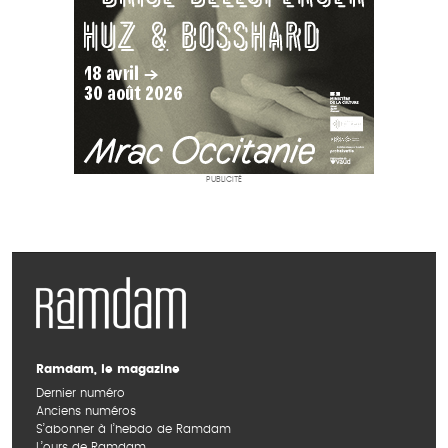
PUBLICITÉ
Ramdam, le magazine
Dernier numéro
Anciens numéros
S’abonner à l’hebdo de Ramdam
L’ours de Ramdam