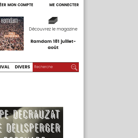
ÉER MON COMPTE
ME CONNECTER
ÉER MON COMPTE
ME CONNECTER
EXPOS
FESTIVAL
DIVERS
Découvrez le magazine
Ramdam 181 juillet-
août
RECHERCHER :
Rechercher
IVAL
DIVERS