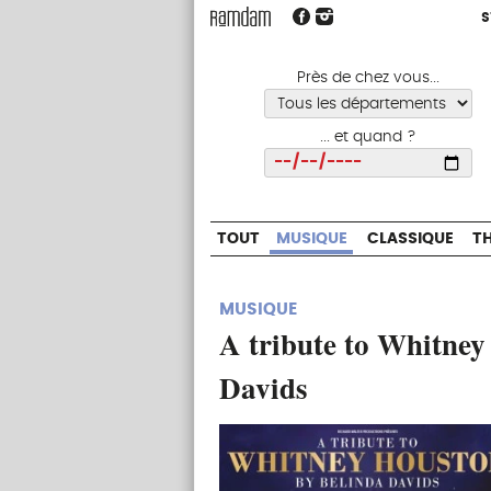
S
S
TOUT
MUSIQUE
CLASSIQUE
Près de chez vous...
... et quand ?
Choisir
TOUT
MUSIQUE
CLASSIQUE
T
MUSIQUE
A tribute to Whitney
Davids