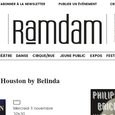
'ABONNER À LA NEWSLETTER
PUBLIER UN ÉVÈNEMENT
CR
'ABONNER À LA NEWSLETTER
PUBLIER UN ÉVÈNEMENT
CR
THÉÂTRE
DANSE
CIRQUE/RUE
JEUNE PUBLIC
HÉÂTRE
DANSE
CIRQUE/RUE
JEUNE PUBLIC
EXPOS
FEST
 Houston by Belinda
Mercredi 11 novembre
20h30