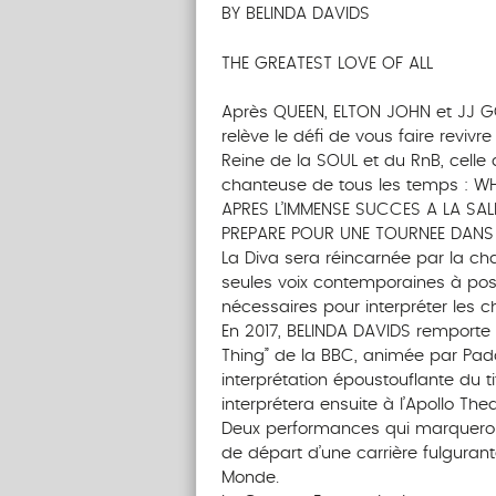
BY BELINDA DAVIDS
THE GREATEST LOVE OF ALL
Après QUEEN, ELTON JOHN et JJ 
relève le défi de vous faire revivr
Reine de la SOUL et du RnB, celle 
chanteuse de tous les temps : W
APRES L’IMMENSE SUCCES A LA SALL
PREPARE POUR UNE TOURNEE DANS 
La Diva sera réincarnée par la ch
seules voix contemporaines à pos
nécessaires pour interpréter les
En 2017, BELINDA DAVIDS remporte l
Thing” de la BBC, animée par Pad
interprétation époustouflante du tit
interprétera ensuite à l’Apollo Th
Deux performances qui marqueront 
de départ d’une carrière fulguran
Monde.