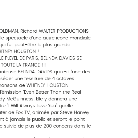
GOLDMAN, Richard WALTER PRODUCTIONS
e le spectacle d’une autre icone mondiale,
qui fut peut-être la plus grande
HITNEY HOUSTON !
E PLEYEL DE PARIS, BELINDA DAVIDS SE
TOUTE LA FRANCE !!!
anteuse BELINDA DAVIDS qui est l’une des
séder une tessiture de 4 octaves
 chansons de WHITNEY HOUSTON.
’émission “Even Better Than the Real
dy McGuinness. Elle y donnera une
re "I Will Always Love You” qu’elle
eater de Fox TV, animée par Steve Harvey.
à jamais le public et seront le point
te suivie de plus de 200 concerts dans le