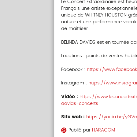
Le Concert Extraordinaire est heur
Français une artiste exceptionnell
unique de WHITNEY HOUSTON grâce 
nature et une performance vocal
de maîtriser.
BELINDA DAVIDS est en tournée da
Locations : points de ventes habit
Facebook :
https://www.facebook.
Instagram :
https://www.instagr
Vidéo :
https://www.leconcertext
davids-concerts
Site web :
https://youtu.be/yGV
Publié par
HARACOM