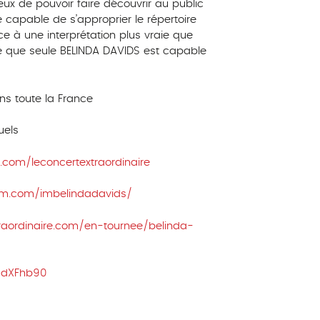
eux de pouvoir faire découvrir au public
e capable de s’approprier le répertoire
à une interprétation plus vraie que
e que seule BELINDA DAVIDS est capable
ns toute la France
uels
com/leconcertextraordinaire
am.com/imbelindadavids/
raordinaire.com/en-tournee/belinda-
adXFhb90