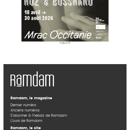
PUBLICITÉ
Ramdam, le magazine
Dernier numéro
Anciens numéros
S’abonner à l’hebdo de Ramdam
L’ours de Ramdam
Ramdam, le site