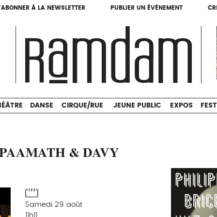
'ABONNER À LA NEWSLETTER
PUBLIER UN ÉVÈNEMENT
CR
'ABONNER À LA NEWSLETTER
PUBLIER UN ÉVÈNEMENT
CR
THÉÂTRE
DANSE
CIRQUE/RUE
JEUNE PUBLIC
HÉÂTRE
DANSE
CIRQUE/RUE
JEUNE PUBLIC
EXPOS
FEST
 PAAMATH & DAVY
Samedi 29 août
11h11