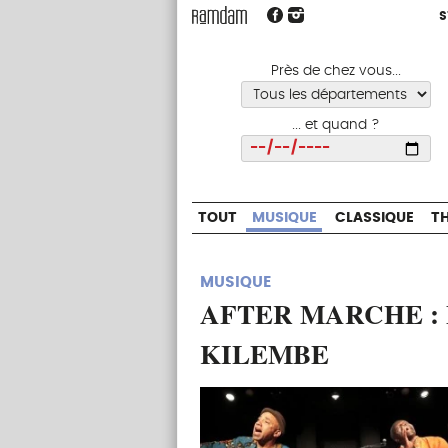
S
S
TOUT
MUSIQUE
CLASSIQUE
Près de chez vous...
... et quand ?
Choisir
TOUT
MUSIQUE
CLASSIQUE
T
MUSIQUE
AFTER MARCHE :
KILEMBE