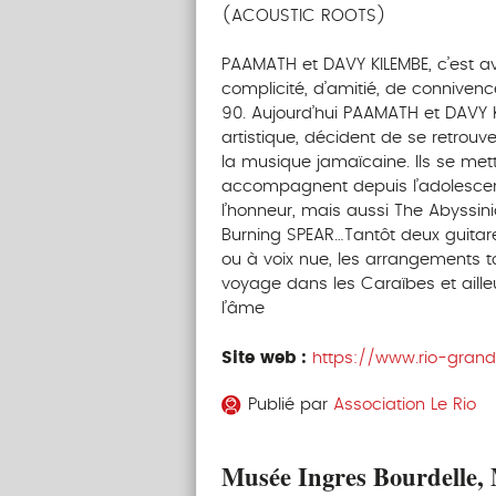
(ACOUSTIC ROOTS)
PAAMATH et DAVY KILEMBE, c’est av
complicité, d’amitié, de conniven
90. Aujourd’hui PAAMATH et DAVY 
artistique, décident de se retrouv
la musique jamaïcaine. Ils se met
accompagnent depuis l’adolescen
l’honneur, mais aussi The Abyssi
Burning SPEAR…Tantôt deux guitare
ou à voix nue, les arrangements 
voyage dans les Caraïbes et aill
l’âme
Site web :
https://www.rio-grande
Publié par
Association Le Rio
Musée Ingres Bourdelle