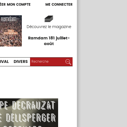
ÉER MON COMPTE
ME CONNECTER
ÉER MON COMPTE
ME CONNECTER
EXPOS
FESTIVAL
DIVERS
Découvrez le magazine
Ramdam 181 juillet-
août
RECHERCHER :
Rechercher
IVAL
DIVERS