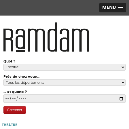
MENU
Quoi ?
Près de chez vous...
... et quand ?
Chercher
THÉÂTRE