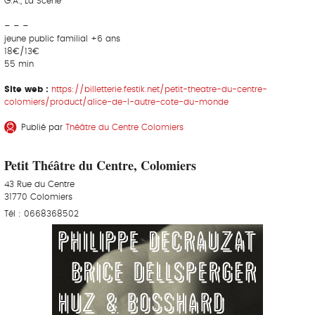
G.A., La Scène
– – –
jeune public familial +6 ans
18€/13€
55 min
Site web :
https://billetterie.festik.net/petit-theatre-du-centre-
colomiers/product/alice-de-l-autre-cote-du-monde
Publié par
Théâtre du Centre Colomiers
Petit Théâtre du Centre, Colomiers
43 Rue du Centre
31770 Colomiers
Tél : 0668368502