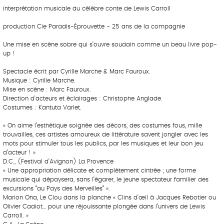
interprétation musicale du célèbre conte de Lewis Carroll
production Cie Paradis-Éprouvette - 25 ans de la compagnie
Une mise en scène sobre qui s’ouvre soudain comme un beau livre pop-
up !
Spectacle écrit par Cyrille Marche & Marc Fauroux.
Musique : Cyrille Marche.
Mise en scène : Marc Fauroux.
Direction d’acteurs et éclairages : Christophe Anglade.
Costumes : Kantuta Varlet.
« On aime l’esthétique soignée des décors, des costumes fous, mille
trouvailles, ces artistes amoureux de littérature savent jongler avec les
mots pour stimuler tous les publics, par les musiques et leur bon jeu
d’acteur ! »
D.C., (Festival d’Avignon) La Provence
« Une appropriation délicate et complètement cintrée ; une forme
musicale qui dépaysera, sans l’égarer, le jeune spectateur familier des
excursions “au Pays des Merveilles” ».
Marion Ona, Le Clou dans la planche « Clins d’œil à Jacques Rebotier ou
Olivier Cadiot… pour une réjouissante plongée dans l’univers de Lewis
Carroll. »