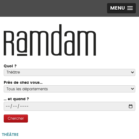
MENU
Quoi ?
Près de chez vous...
... et quand ?
Chercher
THÉÂTRE