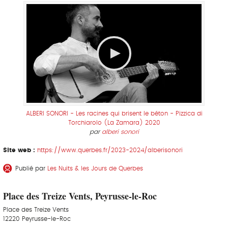
ALBERI SONORI - Les racines qui brisent le béton - Pizzica di
Torchiarolo (La Zamara) 2020
par
alberi sonori
Site web :
https://www.querbes.fr/2023-2024/alberisonori
Publié par
Les Nuits & les Jours de Querbes
Place des Treize Vents, Peyrusse-le-Roc
Place des Treize Vents
12220 Peyrusse-le-Roc