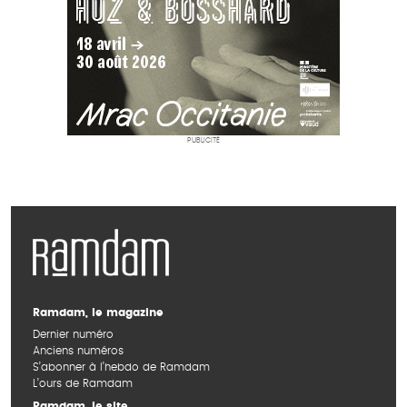
PUBLICITÉ
Ramdam, le magazine
Dernier numéro
Anciens numéros
S’abonner à l’hebdo de Ramdam
L’ours de Ramdam
Ramdam, le site