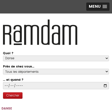
MENU
Quoi ?
Près de chez vous...
... et quand ?
Chercher
DANSE