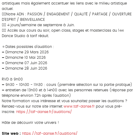
artistiques mais également accentuer les liens avec le milieu artistique
actuel.
👉🏼Notre ADN : PASSION / ENGAGEMENT / QUALITÉ / PARTAGE / OUVERTURE
D’ESPRIT / BIENVEILLANCE
👉🏼 4 jours/semaine de septembre à Juin.
👉🏼 Accès aux cours du soir, open class, stages et masterclass du 144
Dance Studio à tarif réduit.
🔅Dates possibles d’audition :
–
Dimanche 29 Mars 2026
–
Dimanche 10 Mai 2026
–
Dimanche 07 Juin 2026
–
Dimanche 28 Juin 2026
RVD à 9h00
–
9h30 - 10h30 - 11h30 : cours (première sélection sur la partie pratique)
–
entretien de 13h00 et à 14h00 avec les personnes retenues (réponse par
téléphone environ 72h après l’audition)
Notre formation vous intéresse et vous souhaitez passer les auditions ?
Rendez-vous sur notre site internet
www.tdf-danse.fr
pour vous pré-
inscrire.
https://tdf-danse.fr/auditions/
Hâte de découvrir votre univers !
Site web :
https://tdf-danse.fr/auditions/