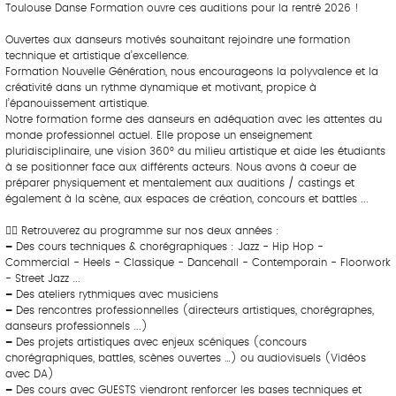
Toulouse Danse Formation ouvre ces auditions pour la rentré 2026 !
Ouvertes aux danseurs motivés souhaitant rejoindre une formation
technique et artistique d’excellence.
Formation Nouvelle Génération, nous encourageons la polyvalence et la
créativité dans un rythme dynamique et motivant, propice à
l’épanouissement artistique.
Notre formation forme des danseurs en adéquation avec les attentes du
monde professionnel actuel. Elle propose un enseignement
pluridisciplinaire, une vision 360° du milieu artistique et aide les étudiants
à se positionner face aux différents acteurs. Nous avons à coeur de
préparer physiquement et mentalement aux auditions / castings et
également à la scène, aux espaces de création, concours et battles ...
👉🏼 Retrouverez au programme sur nos deux années :
–
Des cours techniques & chorégraphiques : Jazz - Hip Hop -
Commercial - Heels - Classique - Dancehall - Contemporain - Floorwork
- Street Jazz ...
–
Des ateliers rythmiques avec musiciens
–
Des rencontres professionnelles (directeurs artistiques, chorégraphes,
danseurs professionnels ...)
–
Des projets artistiques avec enjeux scéniques (concours
chorégraphiques, battles, scènes ouvertes …) ou audiovisuels (Vidéos
avec DA)
–
Des cours avec GUESTS viendront renforcer les bases techniques et