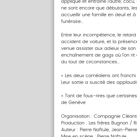
appliqué et entraîne l’autre, cocu, 
ne sont encore que débutants, les
accueillir une famille en deuil et
funéraire…
Entre leur incompétence, le retard
accident de voiture, et la présen
venue assister aux adieux de son
enchaînement de gags où l’on rit
du tout de circonstances…
« Les deux comédiens ont franchi s
Leur sortie a suscité des applaudi
« Tant de fous-rires que certaines
de Genève
Organisation : Compagnie Cléant
Production : Les frères Bugnon / 
Auteur : Pierre Naftule, Jean-Pier
Mise en scène : Pierre Naftule