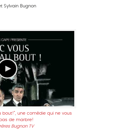
et Sylvain Bugnon
u bout!", une comédie qui ne vous
 pas de marbre!
Frères Bugnon TV