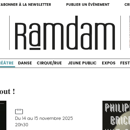
'ABONNER À LA NEWSLETTER
PUBLIER UN ÉVÈNEMENT
CR
'ABONNER À LA NEWSLETTER
PUBLIER UN ÉVÈNEMENT
CR
THÉÂTRE
DANSE
CIRQUE/RUE
JEUNE PUBLIC
HÉÂTRE
DANSE
CIRQUE/RUE
JEUNE PUBLIC
EXPOS
FEST
out !
Du 14 au 15 novembre 2025
20h30