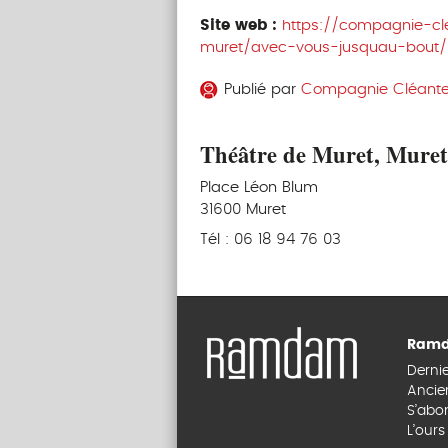
Site web :
https://compagnie-c
muret/avec-vous-jusquau-bout/
Publié par
Compagnie Cléant
Théâtre de Muret, Muret
Place Léon Blum
31600 Muret
Tél : 06 18 94 76 03
Ramd
Derni
Ancie
S’abo
L’our