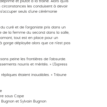
déprimé et plutôt à la traîne. Alors qu’ils
 circonstances les conduisent à devoir
 à s’occuper seuls d’une cérémonie
 du curé et de l’organiste pris dans un
ce de la femme du second dans la salle,
 amant, tout est en place pour un
 à gorge déployée alors que ce n’est pas
ans peine les frontières de l’absurde.
ssements nourris et mérités. » L’Express
 répliques étaient inaudibles. » Tribune
e
Rire sous Cape
re Bugnon et Sylvain Bugnon