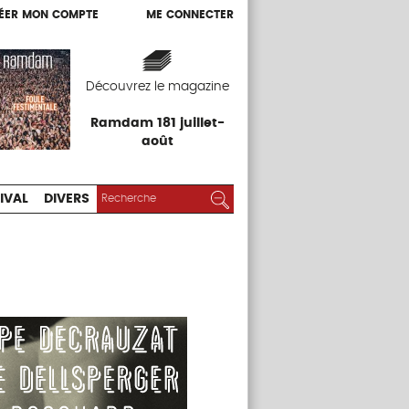
ÉER MON COMPTE
ME CONNECTER
ÉER MON COMPTE
ME CONNECTER
EXPOS
FESTIVAL
DIVERS
Découvrez le magazine
Ramdam 181 juillet-
août
RECHERCHER :
Rechercher
IVAL
DIVERS