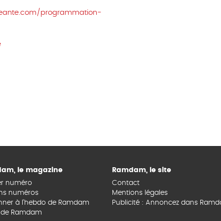
leante.com/programmation-
e
am, le magazine
Ramdam, le site
er numéro
Contact
ns numéros
Mentions légales
nner à l’hebdo de Ramdam
Publicité : Annoncez dans Ram
s de Ramdam