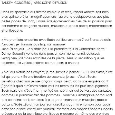
TANDEM CONCERTS / ARTS SCÈNE DIFFUSION
Dans ce spectacle qui alterne musique et récit, Pascal Amoyel fait bien
plus qu’interpréter (magnifiquement) au piano quelques-unes des plus
belles pages de Bach, il nous livre également les clés de sa passion pour
cet homme et ce génie musical, musicien à la fois poète, mathématicien
et philosophe.
« Ma première rencontre avec Bach eut lieu vers mes 7 ou 8 ans. Je dois
l’avouer : je n’aimais pas trop sa musique.
Jusqu’à ce jour… Je visitais pour la première fois la Cathédrale Notre-
Dame. Soudain, venu de nulle part, un son monumental, colossal,
vertigineux jaillit des entrailles de la pierre. J’eus la sensation que les
colonnes, les voûtes entières se mettaient à chanter.
« Moi qui n’étais pas croyant, je me surpris à penser : « Si Dieu existe, c’est
lui qui parle. » En une fraction de seconde, je sus : c’était Bach.
De retour chez moi, je me lançai à corps perdu dans une enquête dont
j’ignorais qu’elle m’entraînerait vers les territoires les plus insoupçonnés.
Bach était loin d’être l’homme figé en habit noir qui écrivait des cantates
comme un pommier fait des pommes : marcheur infatigable parcourant
des centaines de kilomètres à pied pour entendre un musicien, rebelle
portant l’épée zébrant un jour son assaillant ou mis en prison pour avoir
défié son prince, aventurier musical inventant des mondes sonores inédits,
précurseur de la technique pianistique moderne et même des premiers