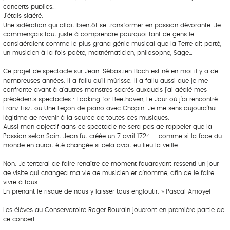
concerts publics…
J’étais sidéré.
Une sidération qui allait bientôt se transformer en passion dévorante. Je
commençais tout juste à comprendre pourquoi tant de gens le
considéraient comme le plus grand génie musical que la Terre ait porté,
un musicien à la fois poète, mathématicien, philosophe, Sage…
Ce projet de spectacle sur Jean-Sébastien Bach est né en moi il y a de
nombreuses années. Il a fallu qu’il mûrisse. Il a fallu aussi que je me
confronte avant à d’autres monstres sacrés auxquels j’ai dédié mes
précédents spectacles : Looking for Beethoven, Le Jour où j’ai rencontré
Franz Liszt ou Une Leçon de piano avec Chopin. Je me sens aujourd’hui
légitime de revenir à la source de toutes ces musiques.
Aussi mon objectif dans ce spectacle ne sera pas de rappeler que la
Passion selon Saint Jean fut créée un 7 avril 1724 – comme si la face du
monde en aurait été changée si cela avait eu lieu la veille.
Non. Je tenterai de faire renaître ce moment foudroyant ressenti un jour
de visite qui changea ma vie de musicien et d’homme, afin de le faire
vivre à tous.
En prenant le risque de nous y laisser tous engloutir. » Pascal Amoyel
Les élèves du Conservatoire Roger Bourdin joueront en première partie de
ce concert.