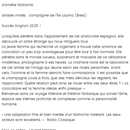
d’Amélie Nothomb
artistes invités : compagnie de l’Île Lauma (Brest)
Succès Avignon 2025 !
Lorsqu’elle pénètre dans l’appartement de cet aristocrate espagnol, elle
découvre un antre étrange qui nous intriguera tous.
La jeune femme qui recherche un logement a trouvé cette annonce de
colocation un peu trop avantageuse pour être tout à fait normale. Elle
pénètre dans le monde luxueux, surprenant et macabre de ce célibataire
mystérieux, photographe à ses heures. La chambre noire est le laboratoire
de cet artiste de l’image qui œuvre selon ses rituels personnels. Avant
cela, l’homme et la femme devront faire connaissance. Il est possible que
le champagne coule à flots, que des mets délicieux les régalent, les
rapprochent. Quelle relation peut ainsi se nouer entre ces deux êtres ? « La
colocataire est la femme idéale, enfin presque. »
Bienvenue dans ce voyage littéraire et théâtral fantasque qui sonde l’âme,
explore des thèmes profonds et complexes comme la personnalité
humaine.
« Une adaptation fine et bien menée d’un Nothomb haletant. Les deux
acteurs sont excellents. » Radio Classique