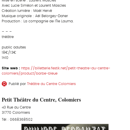
Mise en scène : Laurent Mascles
Avec Lucie Siméon et Laurent Mascles
Création lumière : Maël Hervé
Musique originale : Aël Belorgey-Daher
Production : La compagnie de l’Île Lauma.
– – –
théâtre
public adultes
18€/13€
1h10
Site web :
https://billetterie.festik.net/petit-theatre-du-centre-
colomiers/product/barbe-bleue
Publié par
Théâtre du Centre Colomiers
Petit Théâtre du Centre, Colomiers
43 Rue du Centre
31770 Colomiers
Tél : 0668368502