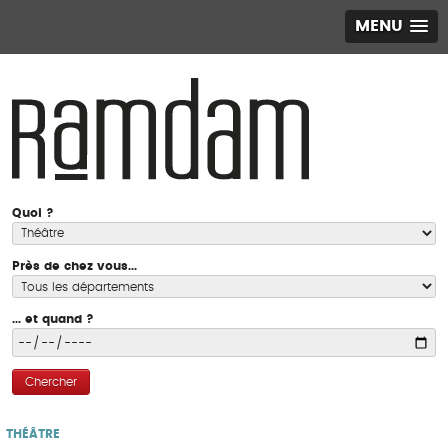
MENU
Quoi ?
Près de chez vous...
... et quand ?
Chercher
THÉÂTRE