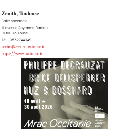
Zénith, Toulouse
Salle spectacle
11 avenue Raymond Badiou
31300 Toulouse
Tél : 0562744949
zenith@zenith-toulouse.fr
https://www.toulouse.fr