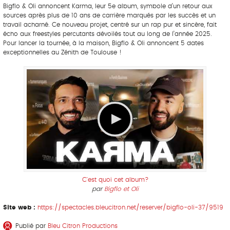
Bigflo & Oli annoncent Karma, leur 5e album, symbole d’un retour aux
sources après plus de 10 ans de carrière marqués par les succès et un
travail acharné. Ce nouveau projet, centré sur un rap pur et sincère, fait
écho aux freestyles percutants dévoilés tout au long de l’année 2025.
Pour lancer la tournée, à la maison, Bigflo & Oli annoncent 5 dates
exceptionnelles au Zénith de Toulouse !
C'est quoi cet album?
par
Bigflo et Oli
Site web :
https://spectacles.bleucitron.net/reserver/bigflo-oli-37/9519
Publié par
Bleu Citron Productions