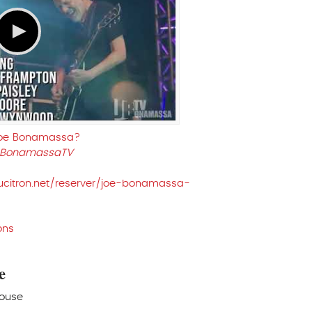
Joe Bonamassa?
eBonamassaTV
eucitron.net/reserver/joe-bonamassa-
ons
e
louse