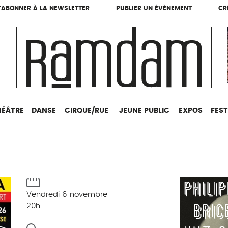
'ABONNER À LA NEWSLETTER
PUBLIER UN ÉVÈNEMENT
CR
'ABONNER À LA NEWSLETTER
PUBLIER UN ÉVÈNEMENT
CR
THÉÂTRE
DANSE
CIRQUE/RUE
JEUNE PUBLIC
HÉÂTRE
DANSE
CIRQUE/RUE
JEUNE PUBLIC
EXPOS
FEST
Vendredi 6 novembre
20h