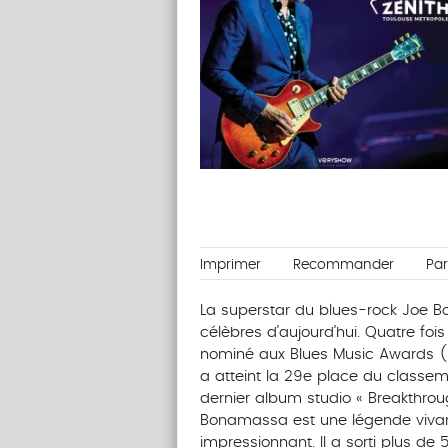
Imprimer
Recommander
Pa
La superstar du blues-rock Joe B
célèbres d’aujourd’hui. Quatre fo
nominé aux Blues Music Awards (don
a atteint la 29e place du classem
dernier album studio « Breakthrou
Bonamassa est une légende vivant
impressionnant. Il a sorti plus de