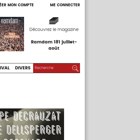
ÉER MON COMPTE
ME CONNECTER
ÉER MON COMPTE
ME CONNECTER
EXPOS
FESTIVAL
DIVERS
Découvrez le magazine
Ramdam 181 juillet-
août
RECHERCHER :
Rechercher
IVAL
DIVERS