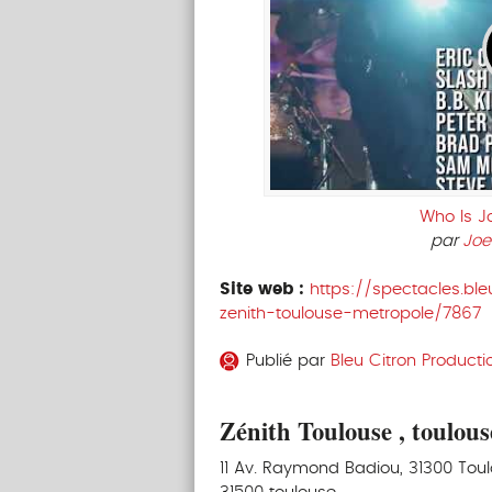
Who Is 
par
Jo
Site web :
https://spectacles.bl
zenith-toulouse-metropole/7867
Publié par
Bleu Citron Producti
Zénith Toulouse , toulous
11 Av. Raymond Badiou, 31300 Tou