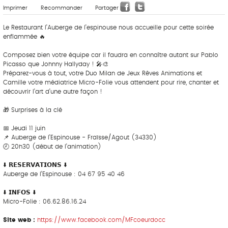
Imprimer
Recommander
Partager
Le Restaurant l’Auberge de l’espinouse nous accueille pour cette soirée
enflammée 🔥
Composez bien votre équipe car il faudra en connaître autant sur Pablo
Picasso que Johnny Hallyday ! 🎤🎨
Préparez-vous à tout, votre Duo Milan de Jeux Rêves Animations et
Camille votre médiatrice Micro-Folie vous attendent pour rire, chanter et
découvrir l’art d’une autre façon !
🎁 Surprises à la clé
📅 Jeudi 11 juin
📌 Auberge de l’Espinouse - Fraïsse/Agout (34330)
🕗 20h30 (début de l’animation)
⬇️ 𝗥𝗘𝗦𝗘𝗥𝗩𝗔𝗧𝗜𝗢𝗡𝗦 ⬇️
Auberge de l’Espinouse : 04 67 95 40 46
⬇️ 𝗜𝗡𝗙𝗢𝗦 ⬇️
Micro-Folie : 06.62.86.16.24
Site web :
https://www.facebook.com/MFcoeurdocc